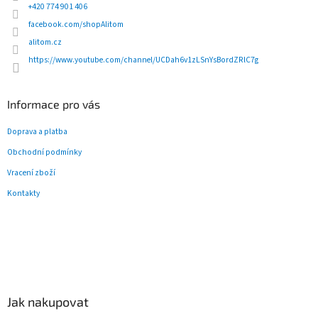
í
+420 774 901 406
facebook.com/shopAlitom
alitom.cz
https://www.youtube.com/channel/UCDah6v1zLSnYsBordZRlC7g
Informace pro vás
Doprava a platba
Obchodní podmínky
Vracení zboží
Kontakty
Jak nakupovat