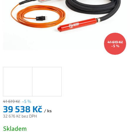
41 619 Kč
–5 %
41 619 Kč
–5 %
39 538 Kč
/ ks
32 676 Kč bez DPH
Měrná
Skladem
cena: