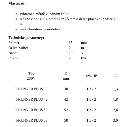
Vlastnosti :
vibrátor a měnič v jednom celku
možnost použití vibrátoru až 75 mm o délce pracovní hadice 7
m
nízká hmotnost a mobilita
Technické parametry:
Průměr
65
mm
Délka hadice
7
m
Napětí
230
V
Příkon
780
kW
Typ
Ø
kW/HP
A
230V
mm
T-RUNNER PLUS 38
38
1,5 / 2
1,3
T-RUNNER PLUS 42
42
1,5 / 2
1,8
T-RUNNER PLUS 52
52
1,5 / 2
2,6
T-RUNNER PLUS 58
58
1,5 / 2
3,0