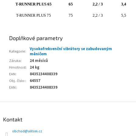
T-RUNNER PLUS 65
65
2,2 / 3
3,4
T-RUNNER PLUS 75
75
2,2 / 3
5,5
Doplňkové parametry
Vysokofrekvenční vibrátory se zabudovaným
Kategorie
:
měničem
Záruka
:
24 měsíců
Hmotnost
:
24 kg
EAN
:
8435234408339
Obj. číslo:
:
64557
EAN:
:
8435234408339
Z
á
p
Kontakt
a
t
obchod
@
alitom.cz