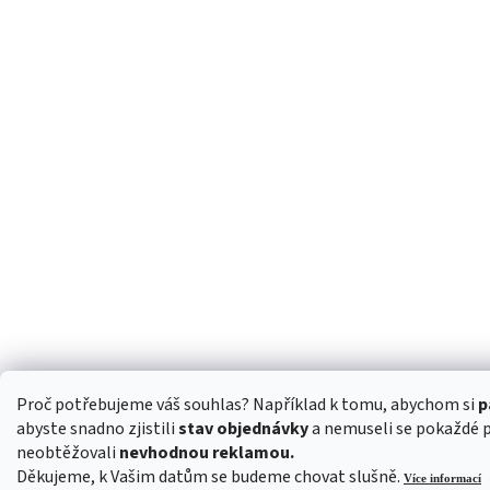
Proč potřebujeme váš souhlas? Například k tomu, abychom si
p
abyste snadno zjistili
stav objednávky
a nemuseli se pokaždé 
neobtěžovali
nevhodnou reklamou.
Děkujeme, k Vašim datům se budeme chovat slušně.
Více informací