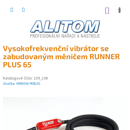
Přejít
na
NÁKUP
obsah
KOŠÍK
Vysokofrekvenční vibrátor se
zabudovaným měničem RUNNER
PLUS 65
Katalogové číslo:
239_108
Značka:
HERVISA PERLES