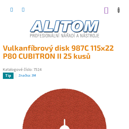
Přejít
na
NÁKUP
obsah
KOŠÍK
Vulkanfíbrový disk 987C 115x22
P80 CUBITRON II 25 kusů
Katalogové číslo:
7524
Značka:
3M
Tip