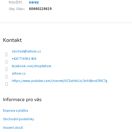
POUŽITÍ
:
nerez
Obj. číslo:
:
60440229619
Z
á
p
Kontakt
a
t
obchod
@
alitom.cz
í
+420 774 901 406
facebook.com/shopAlitom
alitom.cz
https://www.youtube.com/channel/UCDah6v1zLSnYsBordZRlC7g
Informace pro vás
Doprava a platba
Obchodní podmínky
Vracení zboží