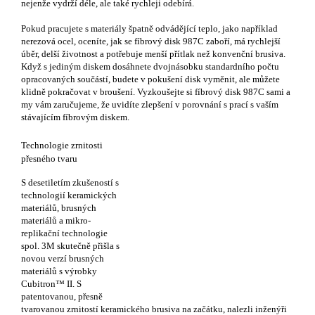
nejenže vydrží déle, ale také rychleji odebírá.
Pokud pracujete s materiály špatně odvádějící teplo, jako například
nerezová ocel, oceníte, jak se fíbrový disk 987C zaboří, má rychlejší
úběr, delší životnost a potřebuje menší přítlak než konvenční brusiva.
Když s jediným diskem dosáhnete dvojnásobku standardního počtu
opracovaných součástí, budete v pokušení disk vyměnit, ale můžete
klidně pokračovat v broušení. Vyzkoušejte si fíbrový disk 987C sami a
my vám zaručujeme, že uvidíte zlepšení v porovnání s prací s vaším
stávajícím fíbrovým diskem.
Technologie zrnitosti
přesného tvaru
S desetiletím zkušeností s
technologií keramických
materiálů, brusných
materiálů a mikro-
replikační technologie
spol. 3M skutečně přišla s
novou verzí brusných
materiálů s výrobky
Cubitron™ II. S
patentovanou, přesně
tvarovanou zrnitostí keramického brusiva na začátku, nalezli inženýři