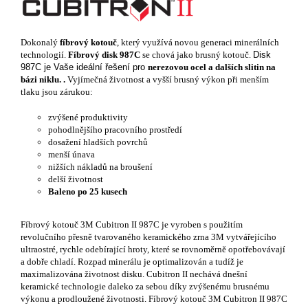
Dokonalý
fíbrový kotouč
, který využívá novou generaci minerálních
technologií.
Fíbrový disk 987C
se chová jako brusný kotouč.
Disk
987C je Vaše ideální řešení pro
nerezovou ocel a dalších slitin na
bázi niklu. .
Vyjímečná životnost a vyšší brusný výkon při menším
tlaku jsou zárukou:
zvýšené produktivity
pohodlnějšího pracovního prostředí
dosažení hladších povrchů
menší únava
nižších nákladů na broušení
delší životnost
Baleno po 25 kusech
Fíbrový kotouč 3M Cubitron II 987C
je vyroben s použitím
revolučního přesně tvarovaného keramického zrna 3M vytvářejícího
ultraostré, rychle odebírající hroty, které se rovnoměrně opotřebovávají
a dobře chladí. Rozpad minerálu je optimalizován a tudíž je
maximalizována životnost disku. Cubitron II nechává dnešní
keramické technologie daleko za sebou díky zvýšenému brusnému
výkonu a prodloužené životnosti. Fíbrový kotouč 3M Cubitron II 987C