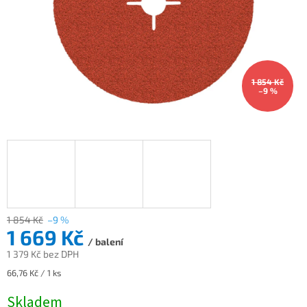
1 854 Kč
–9 %
1 854 Kč
–9 %
1 669 Kč
/ balení
1 379 Kč bez DPH
Měrná
66,76 Kč / 1 ks
cena:
Skladem