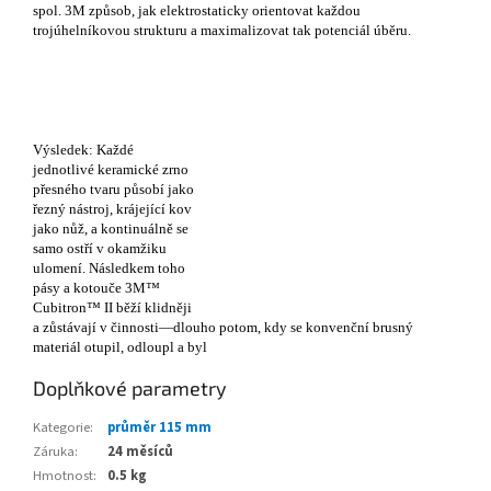
spol. 3M způsob, jak elektrostaticky orientovat každou
trojúhelníkovou strukturu a maximalizovat tak potenciál úběru.
Výsledek: Každé
jednotlivé keramické zrno
přesného tvaru působí jako
řezný nástroj, krájející kov
jako nůž, a kontinuálně se
samo ostří v okamžiku
ulomení. Následkem toho
pásy a kotouče 3M™
Cubitron™ II běží klidněji
a zůstávají v činnosti—dlouho potom, kdy se konvenční brusný
materiál otupil, odloupl a byl
Doplňkové parametry
Kategorie
:
průměr 115 mm
Záruka
:
24 měsíců
Hmotnost
:
0.5 kg