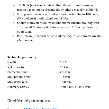
TS 100 R je výkonná univerzální pila na zdivo s vysokou
řeznou kapacitou na všechny druhy cihel a stavebních bloků.
Stroj je určen na řezání dlouhých kusů materiálu do 1000 mm,
díky možnosti prodloužení vodicí lišty.
S touto stolovou pilou lze dosáhnout maximální hloubky řezu
105 mm při řezání z jedné strany nebo až 210 mm při řezání z
obou stran.
Pila umožňuje zapuštěné nebo šikmé řezy při 45° pro maximální
všestrannost.
Technické parametry
Napětí
230 V
Výkon motoru
2,2 kW
Průměr kotouče
350 mm
Max.hloubka řezu
105 mm
Max.délka řezu
1000 mm
Rozměry DxŠxV
1450 x 840 x 1000 mm
Doplňkové parametry