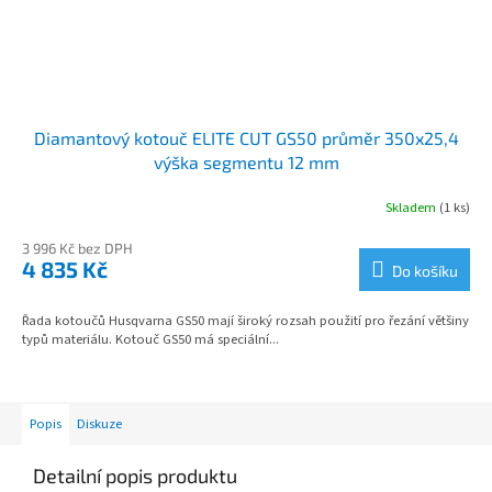
Diamantový kotouč ELITE CUT GS50 průměr 350x25,4
výška segmentu 12 mm
Skladem
(1 ks)
3 996 Kč bez DPH
4 835 Kč
Do košíku
Řada kotoučů Husqvarna GS50 mají široký rozsah použití pro řezání většiny
typů materiálu. Kotouč GS50 má speciální...
Popis
Diskuze
Detailní popis produktu