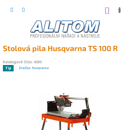
Přejít
na
NÁKUP
obsah
KOŠÍK
Stolová pila Husqvarna TS 100 R
Katalogové číslo:
4380
Značka:
Husqvarna
Tip