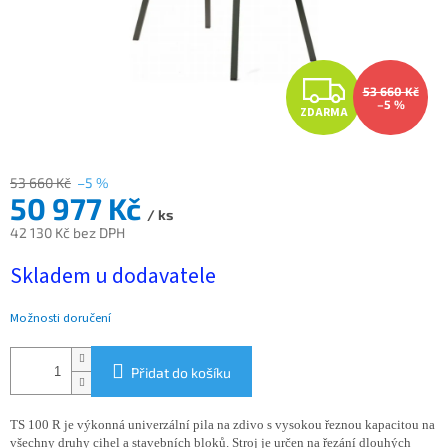
Z
53 660 Kč
–5 %
ZDARMA
D
A
53 660 Kč
–5 %
50 977 Kč
R
/ ks
42 130 Kč bez DPH
M
Měrná
Skladem u dodavatele
cena:
A
Možnosti doručení
Přidat do košíku
TS 100 R je výkonná univerzální pila na zdivo s vysokou řeznou kapacitou na
všechny druhy cihel a stavebních bloků. Stroj je určen na řezání dlouhých