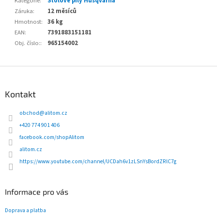
Kategorie
:
Stolové pily Husqvarna
Záruka
:
12 měsíců
Hmotnost
:
36 kg
EAN
:
7391883151181
Obj. číslo:
:
965154002
Z
á
p
Kontakt
a
t
obchod
@
alitom.cz
í
+420 774 901 406
facebook.com/shopAlitom
alitom.cz
https://www.youtube.com/channel/UCDah6v1zLSnYsBordZRlC7g
Informace pro vás
Doprava a platba