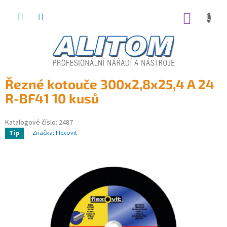
Přejít
na
NÁKUP
obsah
KOŠÍK
Řezné kotouče 300x2,8x25,4 A 24
R-BF41 10 kusů
Katalogové číslo:
2487
Značka:
Flexovit
Tip