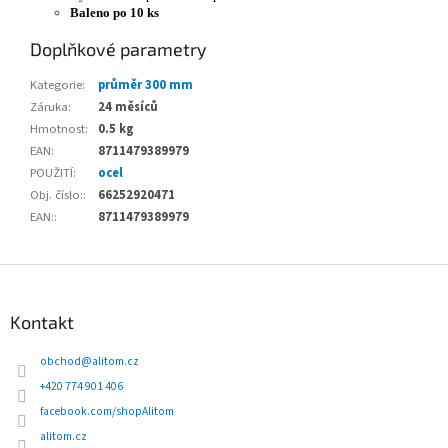
Baleno po 10 ks
Doplňkové parametry
Kategorie
:
průměr 300 mm
Záruka
:
24 měsíců
Hmotnost
:
0.5 kg
EAN
:
8711479389979
POUŽITÍ
:
ocel
Obj. číslo:
:
66252920471
EAN:
:
8711479389979
Z
á
p
Kontakt
a
t
obchod
@
alitom.cz
í
+420 774 901 406
facebook.com/shopAlitom
alitom.cz