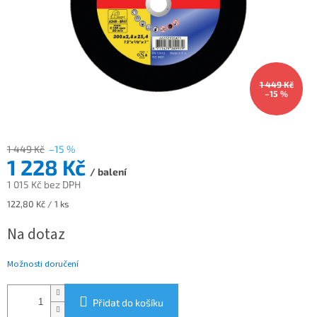
1 449 Kč
–15 %
1 449 Kč
–15 %
1 228 Kč
/ balení
1 015 Kč bez DPH
Měrná
122,80 Kč / 1 ks
cena:
Na dotaz
Možnosti doručení
Přidat do košíku