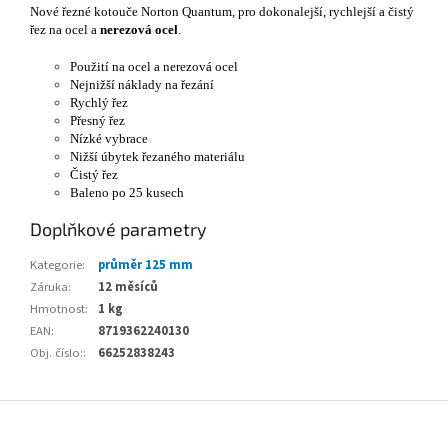
Nové řezné kotouče Norton Quantum, pro dokonalejší, rychlejší a čistý
řez na ocel a
nerezová ocel
.
Použití na ocel a nerezová ocel
Nejnižší náklady na řezání
Rychlý řez
Přesný řez
Nízké vybrace
Nižší úbytek řezaného materiálu
Čistý řez
Baleno po 25 kusech
Doplňkové parametry
Kategorie
:
průměr 125 mm
Záruka
:
12 měsíců
Hmotnost
:
1 kg
EAN
:
8719362240130
Obj. číslo:
:
66252838243
Z
á