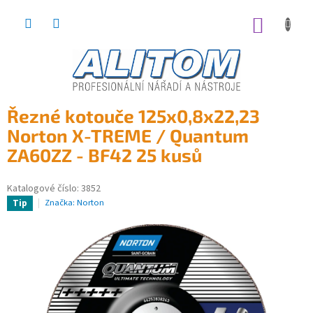
Přejít
na
NÁKUP
obsah
KOŠÍK
Řezné kotouče 125x0,8x22,23
Norton X-TREME / Quantum
ZA60ZZ - BF42 25 kusů
Katalogové číslo:
3852
Značka:
Norton
Tip