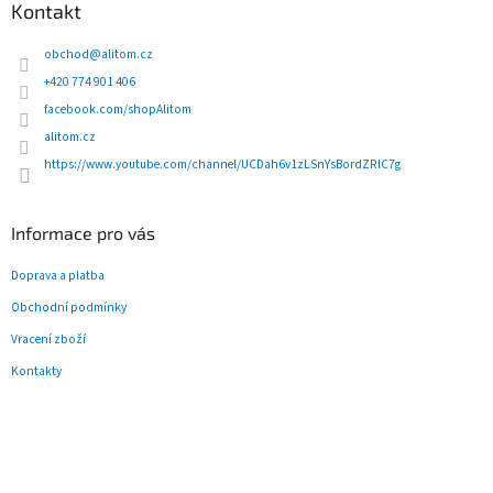
p
Kontakt
a
t
obchod
@
alitom.cz
í
+420 774 901 406
facebook.com/shopAlitom
alitom.cz
https://www.youtube.com/channel/UCDah6v1zLSnYsBordZRlC7g
Informace pro vás
Doprava a platba
Obchodní podmínky
Vracení zboží
Kontakty