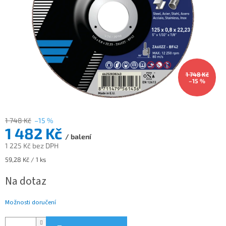
1 748 Kč
–15 %
1 748 Kč
–15 %
1 482 Kč
/ balení
1 225 Kč bez DPH
Měrná
59,28 Kč / 1 ks
cena:
Na dotaz
Možnosti doručení