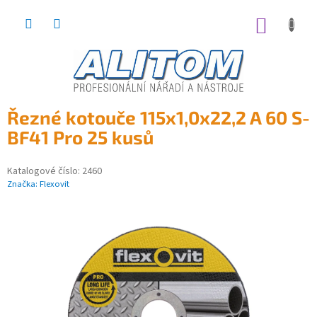
Přejít
na
NÁKUP
obsah
KOŠÍK
Řezné kotouče 115x1,0x22,2 A 60 S-
BF41 Pro 25 kusů
Katalogové číslo:
2460
Značka:
Flexovit