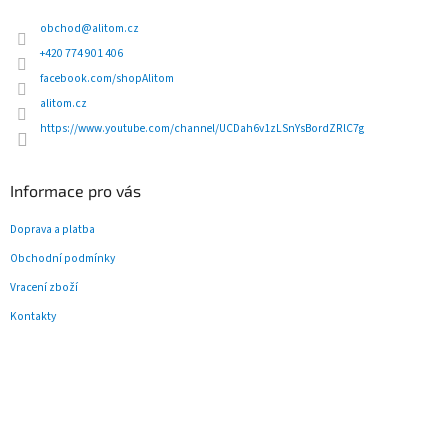
a
t
obchod
@
alitom.cz
í
+420 774 901 406
facebook.com/shopAlitom
alitom.cz
https://www.youtube.com/channel/UCDah6v1zLSnYsBordZRlC7g
Informace pro vás
Doprava a platba
Obchodní podmínky
Vracení zboží
Kontakty