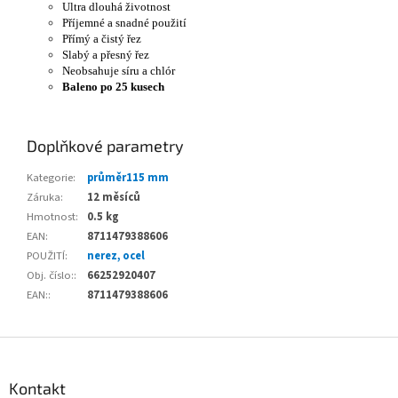
Ultra dlouhá životnost
Příjemné a snadné použití
Přímý a čistý řez
Slabý a přesný řez
Neobsahuje síru a chlór
Baleno po 25 kusech
Doplňkové parametry
Kategorie
:
průměr115 mm
Záruka
:
12 měsíců
Hmotnost
:
0.5 kg
EAN
:
8711479388606
POUŽITÍ
:
nerez, ocel
Obj. číslo:
:
66252920407
EAN:
:
8711479388606
Z
á
p
Kontakt