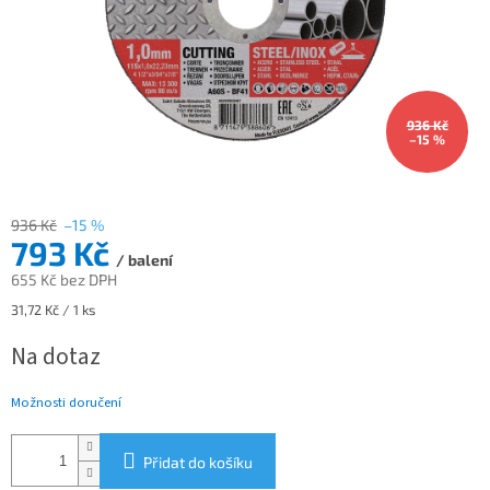
936 Kč
–15 %
936 Kč
–15 %
793 Kč
/ balení
655 Kč bez DPH
Měrná
31,72 Kč / 1 ks
cena:
Na dotaz
Možnosti doručení
Přidat do košíku