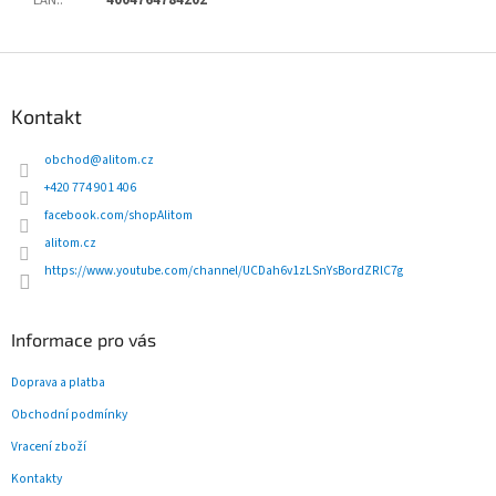
Z
á
p
Kontakt
a
t
obchod
@
alitom.cz
í
+420 774 901 406
facebook.com/shopAlitom
alitom.cz
https://www.youtube.com/channel/UCDah6v1zLSnYsBordZRlC7g
Informace pro vás
Doprava a platba
Obchodní podmínky
Vracení zboží
Kontakty