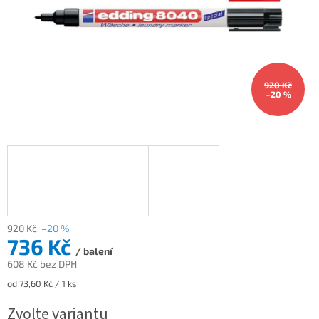
920 Kč
–20 %
920 Kč
–20 %
736 Kč
/ balení
608 Kč bez DPH
Měrná
od 73,60 Kč / 1 ks
cena:
Zvolte variantu