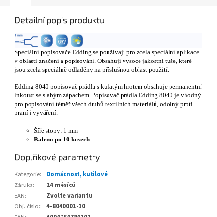
Detailní popis produktu
Speciální popisovače Edding se používají pro zcela speciální aplikace
v oblasti značení a popisování. Obsahují vysoce jakostní tuše, které
jsou zcela speciálně odladěny na příslušnou oblast použití.
Edding 8040 popisovač prádla s kulatým hrotem obsahuje permanentní
inkoust se slabým zápachem. Popisovač prádla Edding 8040 je vhodný
pro popisování téměř všech druhů textilních materiálů, odolný proti
praní i vyváření.
Šíře stopy: 1 mm
Baleno po 10 kusech
Doplňkové parametry
Kategorie
:
Domácnost, kutilové
Záruka
:
24 měsíců
EAN
:
Zvolte variantu
Obj. číslo:
:
4-8040001-10
EAN:
:
4004764784202