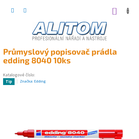
Přejít
na
NÁKUP
obsah
KOŠÍK
Průmyslový popisovač prádla
edding 8040 10ks
Katalogové číslo:
Značka:
Edding
Tip