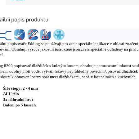
ailní popis produktu
ální popisovače Edding se používají pro zcela speciální aplikace v oblasti značení
ování. Obsahují vysoce jakostní tuše, které jsou zcela speciálně odladěny na přísl
tí.
g 8200 popisovač dlaždiček s kulatým hrotem, obsahuje permanentní inkoust se 
hem, odolný proti vodě, vytváří lakový neprůhledný povrch. Popisovač dlaždiček
slouží k obnovení barvy spár mezi dlaždičkami, např. v koupelnách a kuchyních.
Šíře stopy: 2 - 4 mm
ALU tělo
3x náhradní hrot
Balení po 5 kusech