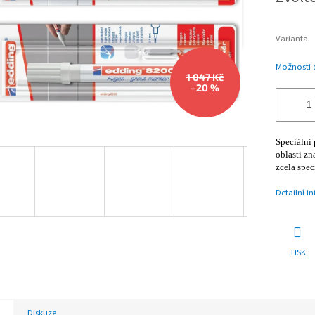
Varianta
Možnosti 
1 047 Kč
–20 %
Speciální 
oblasti zn
zcela spec
Detailní i
TISK
Diskuze