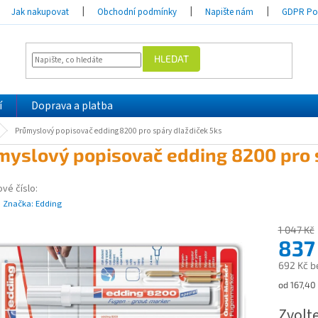
Jak nakupovat
Obchodní podmínky
Napište nám
GDPR Pod
HLEDAT
í
Doprava a platba
Průmyslový popisovač edding 8200 pro spáry dlaždiček 5ks
myslový popisovač edding 8200 pro 
vé číslo:
Značka:
Edding
1 047 Kč
837
692 Kč b
Měrná
od 167,40 
cena:
Zvolt