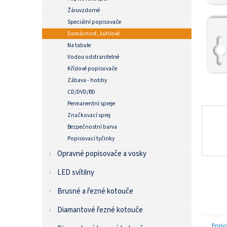
n
Žáruvzdorné
e
Speciální popisovače
l
Domácnost, kutilové
Na tabule
Vodou odstranitelné
Křídové popisovače
Zábava - hobby
CD/DVD/BD
Permanentní spreje
Značkovací sprej
Bezpečnostní barva
Popisovací tyčinky
Opravné popisovače a vosky
LED svítilny
Brusné a řezné kotouče
Diamantové řezné kotouče
Popis