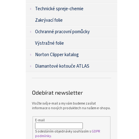
Technické spreje-chemie
Zakrývací folie
Ochranné pracovní pomůcky
Výstražné folie
Norton Clipper katalog
Diamantové kotouče ATLAS
Odebírat newsletter
Vložte svůj e-mail a my vám budeme zasílat
informace o nových produktech na našem e-shopu.
E-mail
S odesláním objednávky souhlasím s
GDPR
podmínky.