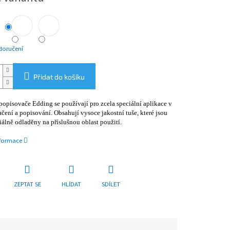
doručení
Přidat do košíku
popisovače Edding se používají pro zcela speciální aplikace v
ačení a popisování. Obsahují vysoce jakostní tuše, které jsou
iálně odladěny na příslušnou oblast použití.
nformace
ZEPTAT SE
HLÍDAT
SDÍLET