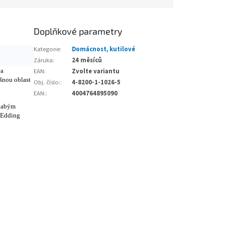
Doplňkové parametry
Kategorie
:
Domácnost, kutilové
Záruka
:
24 měsíců
 a
EAN
:
Zvolte variantu
ušnou oblast
Obj. číslo:
:
4-8200-1-1026-5
EAN:
:
4004764895090
slabým
 Edding