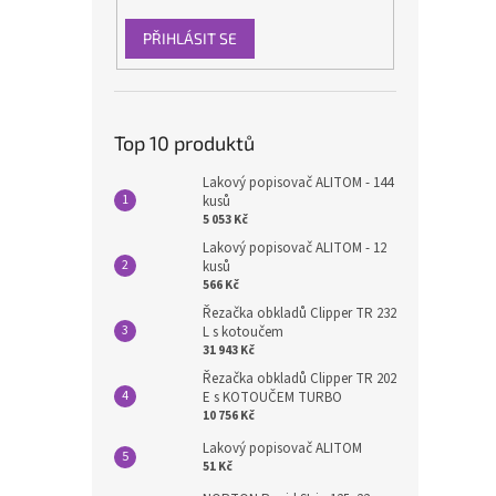
PŘIHLÁSIT SE
Top 10 produktů
Lakový popisovač ALITOM - 144
kusů
5 053 Kč
Lakový popisovač ALITOM - 12
kusů
566 Kč
Řezačka obkladů Clipper TR 232
L s kotoučem
31 943 Kč
Řezačka obkladů Clipper TR 202
E s KOTOUČEM TURBO
10 756 Kč
Lakový popisovač ALITOM
51 Kč