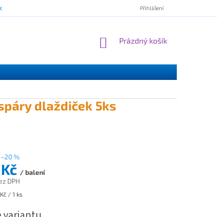
mínky ochrany osobních údajů
ESSOX - nákup na splátky
Norton Cl
Přihlášení
NÁKUPNÍ
Prázdný košík
KOŠÍK
spáry dlaždiček 5ks
–20 %
 Kč
/ balení
ez DPH
Kč / 1 ks
e variantu