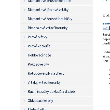
Diamantové brusné kotouče
Diamantové jádrové vrtáky
Det
Diamantové brusné houbičky
Bimetalové vrtací korunky
Speci
Pilové plátky
popis
použi
Pilové kotouče
Eddin
Hoblovací nože
zápac
8200 
Pokosové pily
Kotoučové pily na dřevo
Vrtáky, vrtací korunky
Ruční řezačky obkladů a dlažeb
Obkladačské pily
Stolové pily