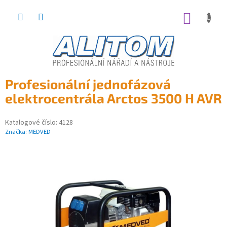
Přejít
na
NÁKUP
obsah
KOŠÍK
Profesionální jednofázová
elektrocentrála Arctos 3500 H AVR
Katalogové číslo:
4128
Značka:
MEDVED