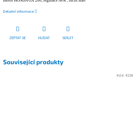
motor HONDA GX 200, regulace AVR , ruční start
Detailní informace
ZEPTAT SE
HLÍDAT
SDÍLET
Související produkty
Kód:
4158