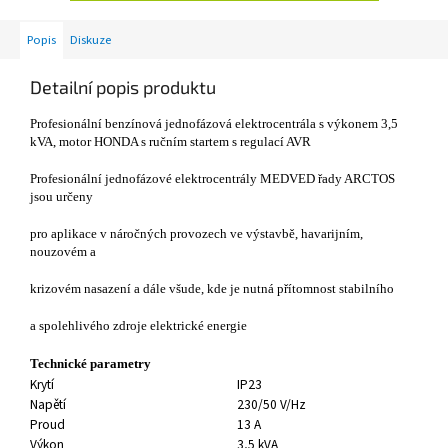
Popis
Diskuze
Detailní popis produktu
Profesionální benzínová jednofázová elektrocentrála s výkonem 3,5
kVA, motor HONDA s ručním startem s regulací AVR
Profesionální jednofázové elektrocentrály MEDVED řady ARCTOS
jsou určeny
pro aplikace v náročných provozech ve výstavbě, havarijním,
nouzovém a
krizovém nasazení a dále všude, kde je nutná přítomnost stabilního
a spolehlivého zdroje elektrické energie
Technické parametry
Krytí
IP23
Napětí
230/50 V/Hz
Proud
13 A
Výkon
3,5 kVA