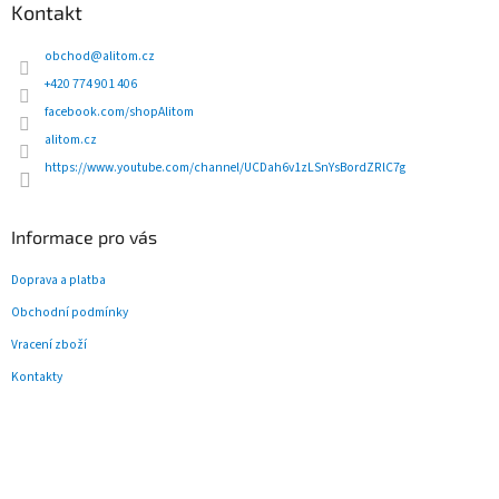
p
Kontakt
a
t
obchod
@
alitom.cz
í
+420 774 901 406
facebook.com/shopAlitom
alitom.cz
https://www.youtube.com/channel/UCDah6v1zLSnYsBordZRlC7g
Informace pro vás
Doprava a platba
Obchodní podmínky
Vracení zboží
Kontakty