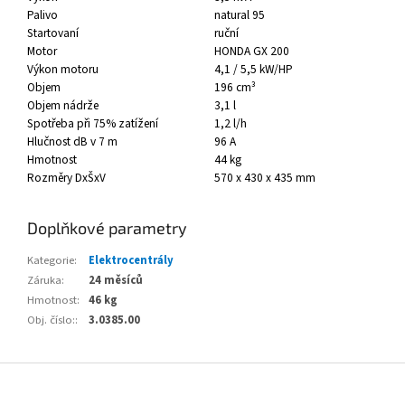
Palivo
natural 95
Startovaní
ruční
Motor
HONDA GX 200
Výkon motoru
4,1 / 5,5 kW/HP
Objem
196 cm³
Objem nádrže
3,1 l
Spotřeba při 75% zatížení
1,2 l/h
Hlučnost dB v 7 m
96 A
Hmotnost
44 kg
Rozměry DxŠxV
570 x 430 x 435 mm
Doplňkové parametry
Kategorie
:
Elektrocentrály
Záruka
:
24 měsíců
Hmotnost
:
46 kg
Obj. číslo:
:
3.0385.00
Z
á