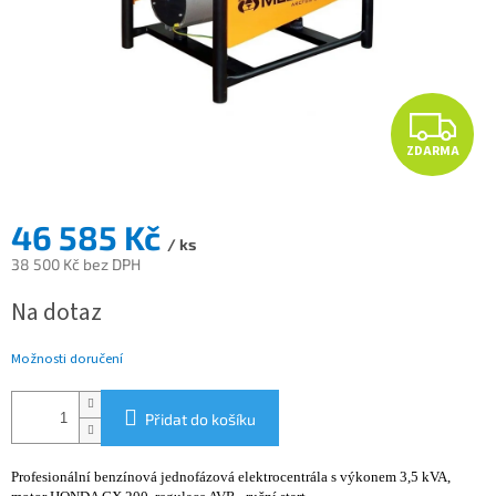
Z
ZDARMA
D
A
46 585 Kč
/ ks
R
38 500 Kč bez DPH
Měrná
M
Na dotaz
cena:
A
Možnosti doručení
Přidat do košíku
Profesionální benzínová jednofázová elektrocentrála s výkonem 3,5 kVA,