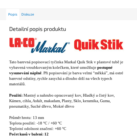
Popis
Diskuze
Detailní popis produktu
Tato barevná popisovací tyčinka Markal Quik Stik v plastové tubě je
vybavená vroubkovaným kolečkem, které umožňuje
postupné
vysunování náplně
. Při popisování je barva velmi “měkká”, má ostré
barevné odstíny, rychle zasychá a dlouho drží na všech typech
materiálů.
Použití:
Mastný a nahrubo opracovaný kov, Hladký a čistý kov,
Kámen, cihla, Asfalt, makadam, Plasty, Sklo, keramika, Guma,
pneumatiky, Suché dřevo, Mokré dřevo
Průměr hrotu: 13 mm
Teplota použití: -18 °C / +60 °C
Teplotní odolnost značení: +60 °C
Počet kusů v balení:
12