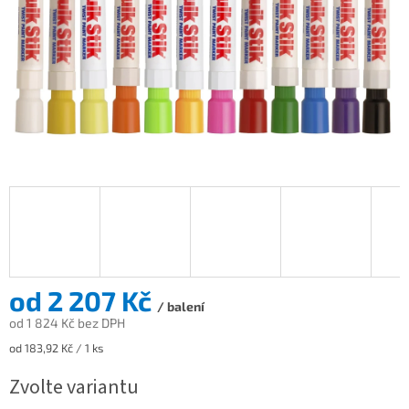
od
2 207 Kč
/ balení
od
1 824 Kč
bez DPH
Měrná
od 183,92 Kč / 1 ks
cena:
Zvolte variantu