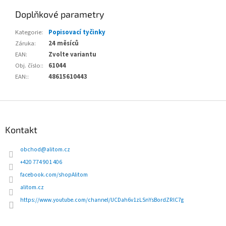
Doplňkové parametry
Kategorie
:
Popisovací tyčinky
Záruka
:
24 měsíců
EAN
:
Zvolte variantu
Obj. číslo:
:
61044
EAN:
:
48615610443
Z
á
p
Kontakt
a
t
obchod
@
alitom.cz
í
+420 774 901 406
facebook.com/shopAlitom
alitom.cz
https://www.youtube.com/channel/UCDah6v1zLSnYsBordZRlC7g