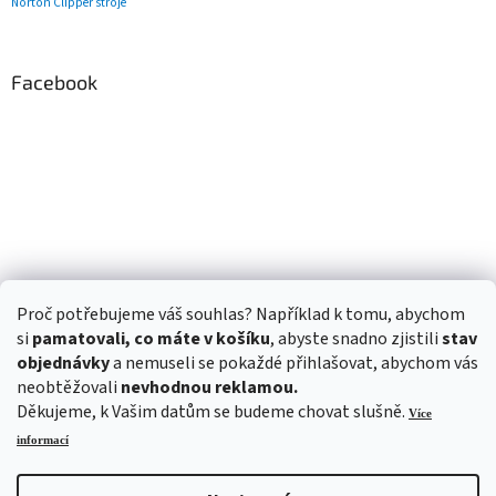
Norton Clipper stroje
Facebook
Proč potřebujeme váš souhlas? Například k tomu, abychom
si
pamatovali, co máte v košíku
, abyste snadno zjistili
stav
objednávky
a nemuseli se pokaždé přihlašovat, abychom vás
neobtěžovali
nevhodnou reklamou.
Děkujeme, k Vašim datům se budeme chovat slušně.
Více
informací