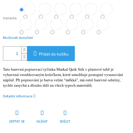
Varianta
Možnosti doručení
Přidat do košíku
Tato barevná popisovací tyčinka Markal Quik Stik v plastové tubě je
vybavená vroubkovaným kolečkem, které umožňuje postupné vysunování
náplně. Při popisování je barva velmi “měkká”, má ostré barevné odstíny,
rychle zasychá a dlouho drží na všech typech materiálů.
Detailní informace
ZEPTAT SE
HLÍDAT
SDÍLET