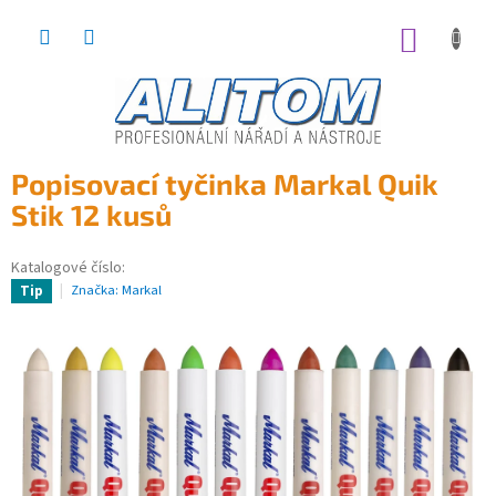
Přejít
na
NÁKUP
obsah
KOŠÍK
Popisovací tyčinka Markal Quik
Stik 12 kusů
Katalogové číslo:
Značka:
Markal
Tip