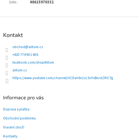
EAN:
:
48615970332
Z
á
p
Kontakt
a
t
obchod
@
alitom.cz
í
+420 774 901 406
facebook.com/shopAlitom
alitom.cz
https://www.youtube.com/channel/UCDah6v1zLSnYsBordZRlC7g
Informace pro vás
Doprava a platba
Obchodní podmínky
Vracení zboží
Kontakty