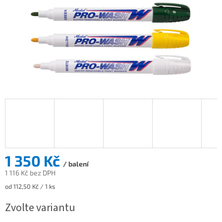
1 350 Kč
/ balení
1 116 Kč bez DPH
Měrná
od 112,50 Kč / 1 ks
cena:
Zvolte variantu