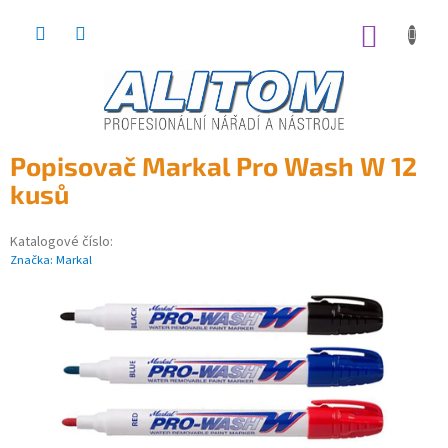
Přejít
na
NÁKUP
obsah
KOŠÍK
Popisovač Markal Pro Wash W 12
kusů
Katalogové číslo:
Značka:
Markal