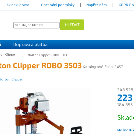
Jak nakupovat
Obchodní podmínky
Napište nám
GDPR Pod
HLEDAT
í
Doprava a platba
ton Clipper
Norton Clipper ROBO 3503
ton Clipper ROBO 3503
Katalogové číslo:
3457
Norton Clipper
248 528
223
184 855 
Měrná
Skla
cena:
Možnosti 