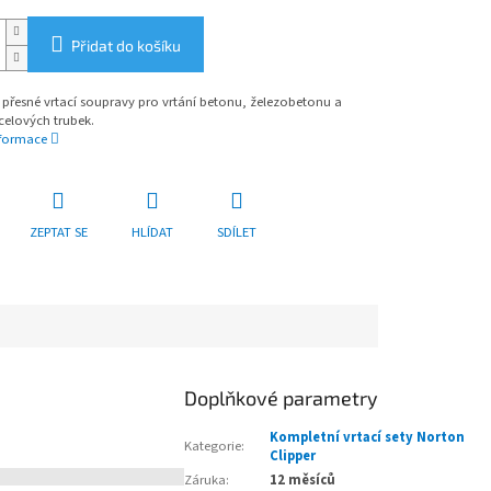
Přidat do košíku
přesné vrtací soupravy pro vrtání betonu, železobetonu a
celových trubek.
nformace
ZEPTAT SE
HLÍDAT
SDÍLET
Doplňkové parametry
Kompletní vrtací sety Norton
Kategorie
:
Clipper
Záruka
:
12 měsíců