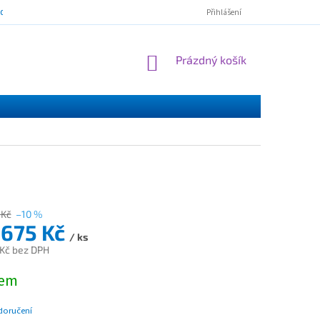
mínky ochrany osobních údajů
ESSOX - nákup na splátky
Norton Cl
Přihlášení
NÁKUPNÍ
Prázdný košík
KOŠÍK
 Kč
–10 %
 675 Kč
/ ks
Kč bez DPH
dem
doručení