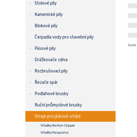
Stolové pily
Kamenické pily
Blokové pily
Čerpadla vody pro stavební pily
Sada 
Pásové pily
Drážkovače zdiva
Rozbrušovací pily
Řezače spár
Podlahové brusky
Ruční průmyslové brusky
Stroje pro jádrové vrtání
Vrtaèky Norton Clipper
Vrtaèky Husqvarna