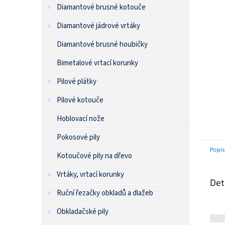
n
Diamantové brusné kotouče
e
l
Diamantové jádrové vrtáky
Diamantové brusné houbičky
Bimetalové vrtací korunky
Pilové plátky
Pilové kotouče
Hoblovací nože
Pokosové pily
Popis
Kotoučové pily na dřevo
Vrtáky, vrtací korunky
Det
Ruční řezačky obkladů a dlažeb
Obkladačské pily