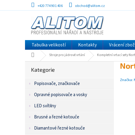
Přejít
+420 774 901 406
obchod@alitom.cz
na
obsah
Tabulka velikostí
Kontakty
Vrácení zbož
Domů
Stroje pro jádrové vrtání
Kompletní vrtací sety Nor
P
Přeskočit
Nor
kategorie
Kategorie
o
s
Značka:
Popisovače, značkovače
t
r
Opravné popisovače a vosky
a
n
LED svítilny
n
í
Brusné a řezné kotouče
p
Diamantové řezné kotouče
a