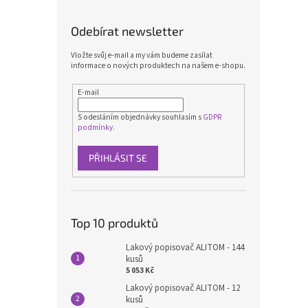
Odebírat newsletter
Vložte svůj e-mail a my vám budeme zasílat
informace o nových produktech na našem e-shopu.
E-mail
S odesláním objednávky souhlasím s
GDPR
podmínky.
PŘIHLÁSIT SE
Top 10 produktů
Lakový popisovač ALITOM - 144
kusů
5 053 Kč
Lakový popisovač ALITOM - 12
kusů