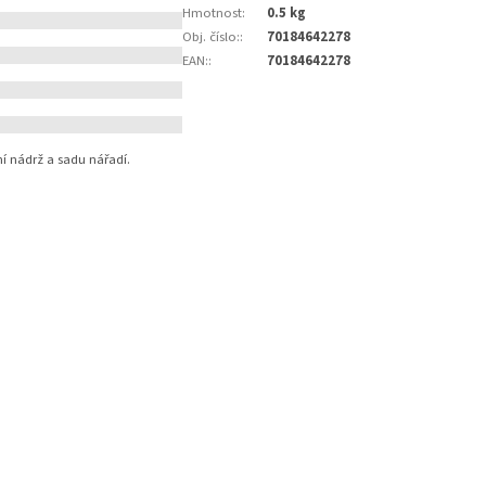
Hmotnost
:
0.5 kg
Obj. číslo:
:
70184642278
EAN:
:
70184642278
í nádrž a sadu nářadí.