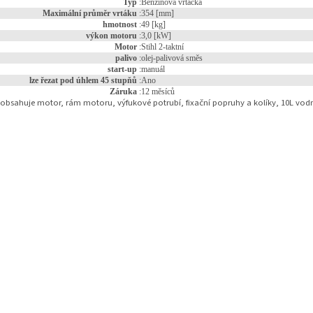
Typ
:
Benzínová vrtačka
Maximální průměr vrtáku
:
354 [mm]
hmotnost
:
49 [kg]
výkon motoru
:
3,0 [kW]
Motor
:
Stihl 2-taktní
palivo
:
olej-palivová směs
start-up
:
manuál
lze řezat pod úhlem 45 stupňů
:
Ano
Záruka
:
12 měsíců
obsahuje motor, rám motoru, výfukové potrubí, fixační popruhy a kolíky, 10L vodn