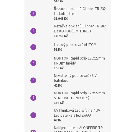
566 Kč
Řezačka obkladů Clipper TR 232
L s kotoučem
31 943 Kč
Řezačka obkladů Clipper TR 202
E s KOTOUČEM TURBO
10 756 Kč
Lakový popisovač ALITOM
51 Kč
NORTON Rapid Strip 125x22mm
HRUBÝ hnědý
159 Kč
Neviditelný popisovač s UV
baterkou
42 Kč
NORTON Rapid Strip 125x22mm
STŘEDNĚ TVRDÝ rudý
198 Kč
UV hliníková Led svítilna / UV
Led baterka 9 led 3xAAA
67 Kč
Nabíjecí baterie ALONEFIRE TR