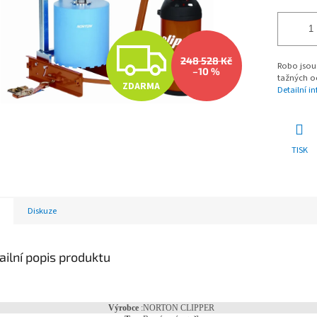
Z
248 528 Kč
Robo jsou 
–10 %
tažných o
ZDARMA
Detailní i
D
A
TISK
R
Diskuze
M
ailní popis produktu
A
Výrobce
:
NORTON CLIPPER