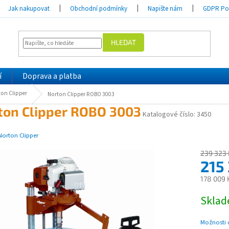
Jak nakupovat
Obchodní podmínky
Napište nám
GDPR Pod
HLEDAT
í
Doprava a platba
ton Clipper
Norton Clipper ROBO 3003
ton Clipper ROBO 3003
Katalogové číslo:
3450
Norton Clipper
239 323 
215
178 009 
Měrná
Skla
cena:
Možnosti 