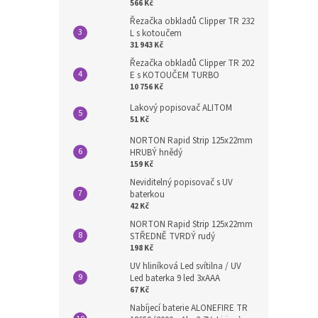
566 Kč
Řezačka obkladů Clipper TR 232
L s kotoučem
31 943 Kč
Řezačka obkladů Clipper TR 202
E s KOTOUČEM TURBO
10 756 Kč
Lakový popisovač ALITOM
51 Kč
NORTON Rapid Strip 125x22mm
HRUBÝ hnědý
159 Kč
Neviditelný popisovač s UV
baterkou
42 Kč
NORTON Rapid Strip 125x22mm
STŘEDNĚ TVRDÝ rudý
198 Kč
UV hliníková Led svítilna / UV
Led baterka 9 led 3xAAA
67 Kč
Nabíjecí baterie ALONEFIRE TR