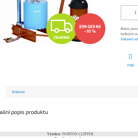
Z
239 323 Kč
Robo jsou 
–10 %
tažných o
ZDARMA
Detailní i
D
A
TISK
R
Diskuze
M
ailní popis produktu
A
Výrobce
:
NORTON CLIPPER