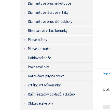
n
Diamantové brusné kotouče
e
l
Diamantové jádrové vrtáky
Diamantové brusné houbičky
Bimetalové vrtací korunky
Pilové plátky
Pilové kotouče
Hoblovací nože
Pokosové pily
Popis
Kotoučové pily na dřevo
Vrtáky, vrtací korunky
Det
Ruční řezačky obkladů a dlažeb
Obkladačské pily