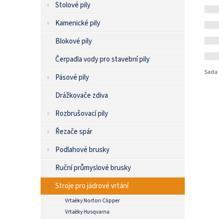
Stolové pily
Kamenické pily
Blokové pily
Čerpadla vody pro stavební pily
Sada 
Pásové pily
Drážkovače zdiva
Rozbrušovací pily
Řezače spár
Podlahové brusky
Ruční průmyslové brusky
Stroje pro jádrové vrtání
Vrtaèky Norton Clipper
Vrtaèky Husqvarna