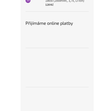
18650 (2000mAh, 3,7V, Li-ion)
120 Kč
Přijímáme online platby