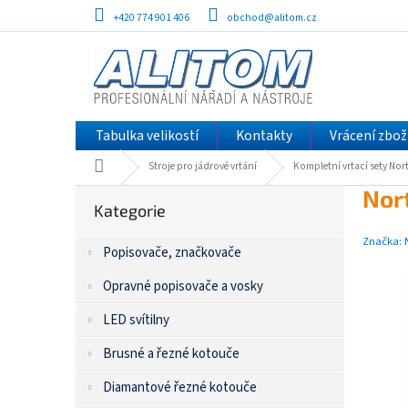
Přejít
+420 774 901 406
obchod@alitom.cz
na
obsah
Tabulka velikostí
Kontakty
Vrácení zbož
Domů
Stroje pro jádrové vrtání
Kompletní vrtací sety Nor
P
Přeskočit
Nor
kategorie
Kategorie
o
s
Značka:
Popisovače, značkovače
t
r
Opravné popisovače a vosky
a
n
LED svítilny
n
í
Brusné a řezné kotouče
p
Diamantové řezné kotouče
a