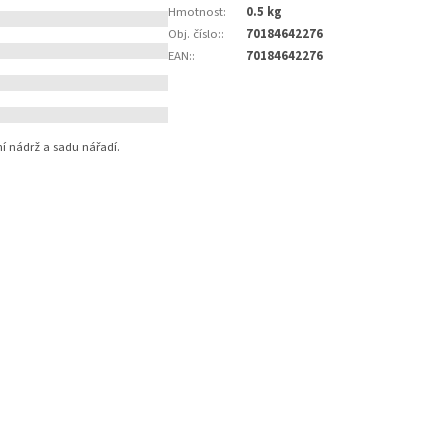
Hmotnost
:
0.5 kg
Obj. číslo:
:
70184642276
EAN:
:
70184642276
í nádrž a sadu nářadí.