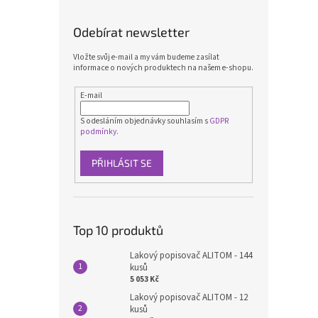
Odebírat newsletter
Vložte svůj e-mail a my vám budeme zasílat
informace o nových produktech na našem e-shopu.
E-mail
S odesláním objednávky souhlasím s
GDPR
podmínky.
PŘIHLÁSIT SE
Top 10 produktů
Lakový popisovač ALITOM - 144
kusů
5 053 Kč
Lakový popisovač ALITOM - 12
kusů