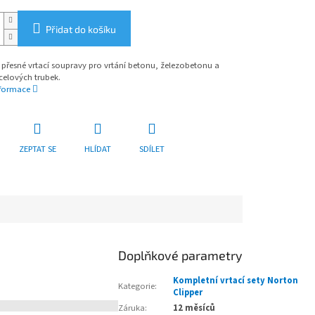
Přidat do košíku
přesné vrtací soupravy pro vrtání betonu, železobetonu a
celových trubek.
nformace
ZEPTAT SE
HLÍDAT
SDÍLET
Doplňkové parametry
Kompletní vrtací sety Norton
Kategorie
:
Clipper
Záruka
:
12 měsíců