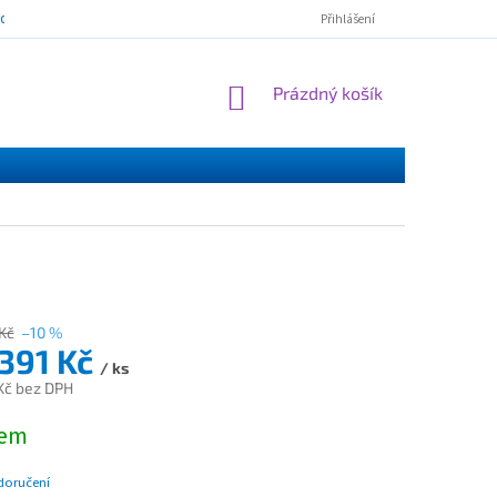
mínky ochrany osobních údajů
ESSOX - nákup na splátky
Norton Cl
Přihlášení
NÁKUPNÍ
Prázdný košík
KOŠÍK
Kč
–10 %
 391 Kč
/ ks
Kč bez DPH
dem
doručení