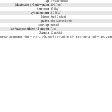
Typ
:
Benzín vrtačka
Maximální průměr vrtáku
:
300 [mm]
hmotnost
:
45 [kg]
výkon motoru
:
3,0 [kW]
Motor
:
Stihl 2-taktní
palivo
:
olej-palivová směs
start-up
:
manuál
lze řezat pod úhlem 45 stupňů
:
Ano
Záruka
:
12 měsíců
obsahuje motor, rám motoru, výfukové potrubí, fixační popruhy a kolíky, 10L vodn