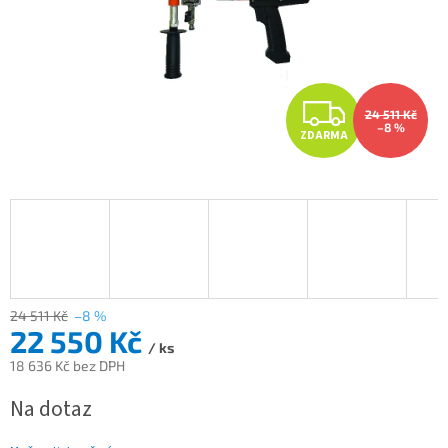
Z
24 511 Kč
–8 %
ZDARMA
D
A
R
M
A
24 511 Kč
–8 %
22 550 Kč
/ ks
18 636 Kč bez DPH
Měrná
Na dotaz
cena: