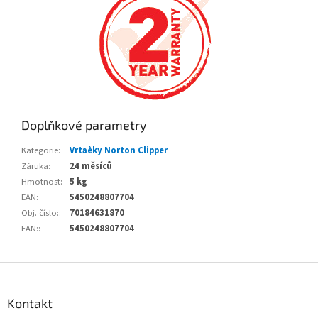
Doplňkové parametry
Kategorie
:
Vrtaèky Norton Clipper
Záruka
:
24 měsíců
Hmotnost
:
5 kg
EAN
:
5450248807704
Obj. číslo:
:
70184631870
EAN:
:
5450248807704
Z
á
p
Kontakt
a