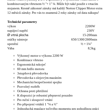
kombinovaným vřetenem ½ "+ 1" ¼. Může být také použit s vrtacím
stojanem.
Kromě zákonné záruky má každý Norton Clipper Motor extra
12 měsíců záruky. Pro vás to znamená 2 roky záruky od data nákupu
!
Technické parametry
výkon
2200
W
napájecí napětí
230
V
Ø
v
rtná
p
lo
cha
15-200
mm
otáčky nástroje
650/1300/2600
min
upenění
½ + 1¼”
Váha
8,5
kg
Výkonný motor o výkonu 2200 W
Kombinace vřeteno
Ergonomická rukojeť
60 mm hrdlo motoru
3stupňová převodovka
Převodovka s olejovým mazáním
Mechanická bezpečnostní spojka
Pozvolný rozběh
Ochrana proti přetížení
K dispozici je robustní přepravní pouzdro
Pro ruční i sloupové vrtání
Pro připojení vrtáků 1 "¼ a ½"
Jednoduchá regulace točivého momentu pro pohodlnou práci