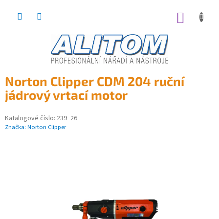
Přejít
na
NÁKUP
obsah
KOŠÍK
Norton Clipper CDM 204 ruční
jádrový vrtací motor
Katalogové číslo:
239_26
Značka:
Norton Clipper