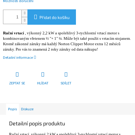
Možnosti doručení
Přidat do košíku
Ruční vrtací
, výkonný 2,2 kW a spolehlivý 3-rychlostní vrtací motor s
kombinovaným vřetenem ½ "+ 1" ¼. Může být také použit s vrtacím stojanem.
Kromě zákonné záruky má každý Norton Clipper Motor extra 12 měsíců
záruky. Pro vás to znamená 2 roky záruky od data nákupu!
Detailní informace
ZEPTAT SE
HLÍDAT
SDÍLET
Popis
Diskuze
Detailní popis produktu
Ruční vrtací ,výkonný 2 kW a spolehlivý 3-rychlostní vrtací motor s