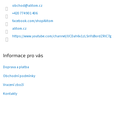
t
obchod
@
alitom.cz
í
+420 774 901 406
facebook.com/shopAlitom
alitom.cz
https://www.youtube.com/channel/UCDah6v1zLSnYsBordZRlC7g
Informace pro vás
Doprava a platba
Obchodní podmínky
Vracení zboží
Kontakty