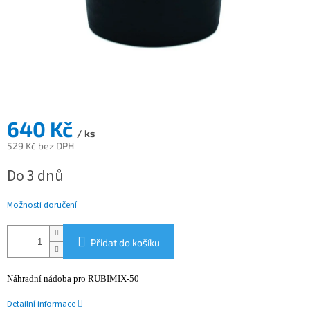
640 Kč
/ ks
529 Kč bez DPH
Měrná
Do 3 dnů
cena:
Možnosti doručení
Přidat do košíku
Náhradní nádoba pro RUBIMIX-50
Detailní informace