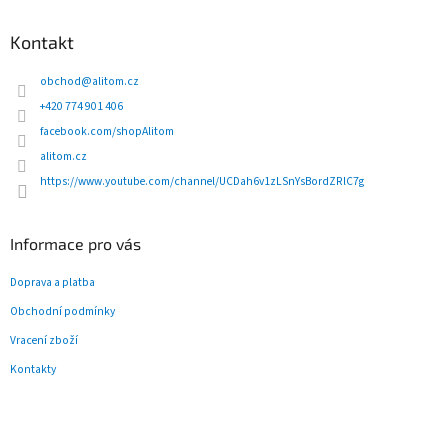
á
p
Kontakt
a
t
obchod
@
alitom.cz
í
+420 774 901 406
facebook.com/shopAlitom
alitom.cz
https://www.youtube.com/channel/UCDah6v1zLSnYsBordZRlC7g
Informace pro vás
Doprava a platba
Obchodní podmínky
Vracení zboží
Kontakty