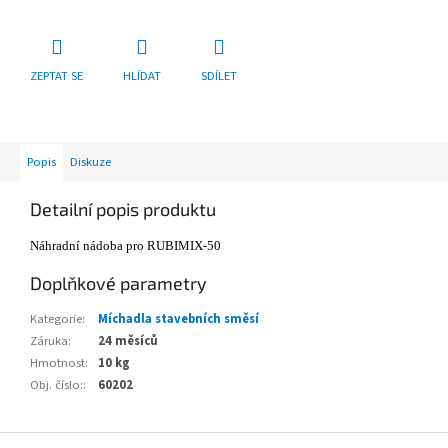
ZEPTAT SE
HLÍDAT
SDÍLET
Popis
Diskuze
Detailní popis produktu
Náhradní nádoba pro RUBIMIX-50
Doplňkové parametry
Kategorie
:
Míchadla stavebních směsí
Záruka
:
24 měsíců
Hmotnost
:
10 kg
Obj. číslo:
:
60202
Z