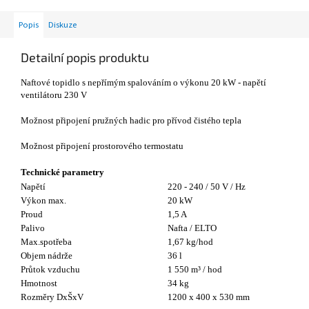
Popis
Diskuze
Detailní popis produktu
Naftové topidlo s nepřímým spalováním o výkonu 20 kW - napětí
ventilátoru 230 V
Možnost připojení pružných hadic pro přívod čistého tepla
Možnost připojení prostorového termostatu
Technické parametry
Napětí
220 - 240 / 50 V / Hz
Výkon max.
20 kW
Proud
1,5 A
Palivo
Nafta / ELTO
Max.spotřeba
1,67 kg/hod
Objem nádrže
36 l
Průtok vzduchu
1 550 m³ / hod
Hmotnost
34 kg
Rozměry DxŠxV
1200 x 400 x 530 mm