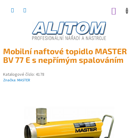
Přejít
na
NÁKUP
obsah
KOŠÍK
Mobilní naftové topidlo MASTER
BV 77 E s nepřímým spalováním
Katalogové číslo:
4178
Značka:
MASTER