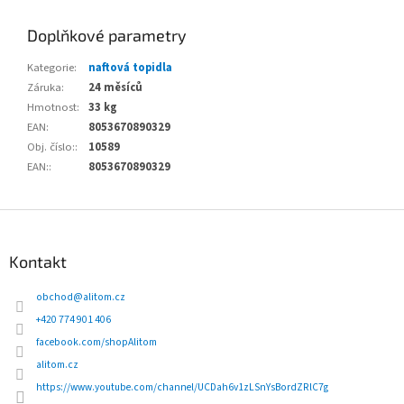
Doplňkové parametry
Kategorie
:
naftová topidla
Záruka
:
24 měsíců
Hmotnost
:
33 kg
EAN
:
8053670890329
Obj. číslo:
:
10589
EAN:
:
8053670890329
Z
á
p
Kontakt
a
t
obchod
@
alitom.cz
í
+420 774 901 406
facebook.com/shopAlitom
alitom.cz
https://www.youtube.com/channel/UCDah6v1zLSnYsBordZRlC7g