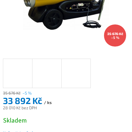
35 676 Kč
–5 %
35 676 Kč
–5 %
33 892 Kč
/ ks
28 010 Kč bez DPH
Měrná
Skladem
cena: