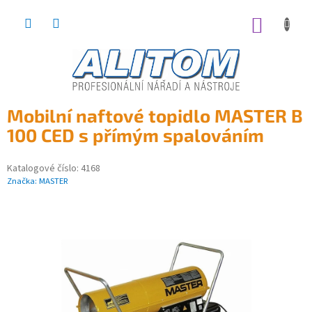
Přejít
na
NÁKUP
obsah
KOŠÍK
Mobilní naftové topidlo MASTER B
100 CED s přímým spalováním
Katalogové číslo:
4168
Značka:
MASTER