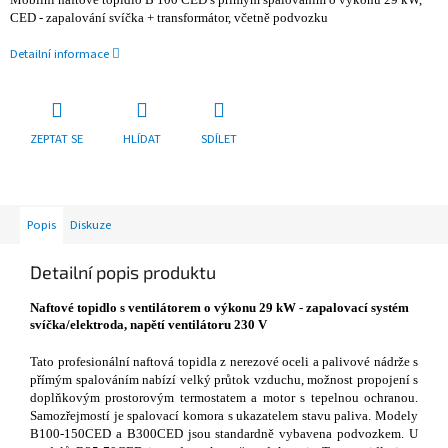
CED - zapalování svíčka + transformátor, včetně podvozku
Detailní informace
ZEPTAT SE
HLÍDAT
SDÍLET
Popis
Diskuze
Detailní popis produktu
Naftové topidlo s ventilátorem o výkonu 29 kW - zapalovací systém
svíčka/elektroda, napětí ventilátoru 230 V
Tato profesionální naftová topidla z nerezové oceli a palivové nádrže s
přímým spalováním nabízí velký průtok vzduchu, možnost propojení s
doplňkovým prostorovým termostatem a motor s tepelnou ochranou.
Samozřejmostí je spalovací komora s ukazatelem stavu paliva. Modely
B100-150CED a B300CED jsou standardně vybavena podvozkem. U