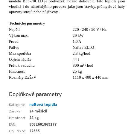
modelů B35-70CED je podvozek možno dokoupit. Tato topidla jsou
vhodná i do náročnějšího provozu jako jsou stavby, průmyslové haly
opravny strojů nebo půjčovny.
Technické parametry
Napětí
220 - 240 / 50 V / Hz
Výkon max.
29 kW
Proud
1,0 A
Palivo
Nafta / ELTO
Max.spotřeba
2,3 kg/hod
Objem nádrže
44 l
Průtok vzduchu
800 m³ / hod
Hmotnost
25 kg
Rozměry DxŠxV
1110 x 400 x 440 mm
Doplňkové parametry
Kategorie
:
naftová topidla
Záruka
:
24 měsíců
Hmotnost
:
24 kg
EAN
:
8032601869177
Obj. číslo:
:
22535