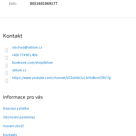
EAN:
:
8032601869177
Z
á
p
Kontakt
a
t
obchod
@
alitom.cz
í
+420 774 901 406
facebook.com/shopAlitom
alitom.cz
https://www.youtube.com/channel/UCDah6v1zLSnYsBordZRlC7g
Informace pro vás
Doprava a platba
Obchodní podmínky
Vracení zboží
Kontakty