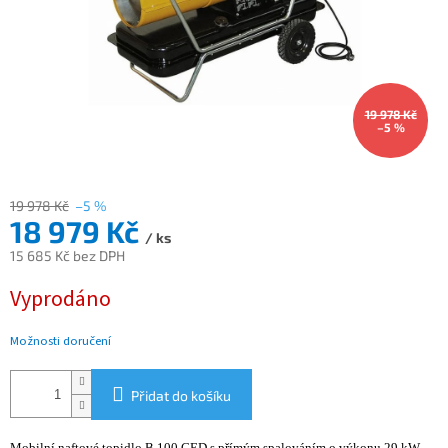
19 978 Kč
–5 %
19 978 Kč
–5 %
18 979 Kč
/ ks
15 685 Kč bez DPH
Měrná
Vyprodáno
cena:
Možnosti doručení
Přidat do košíku
Mobilní naftové topidlo B 100 CED s přímým spalováním o výkonu 29 kW,