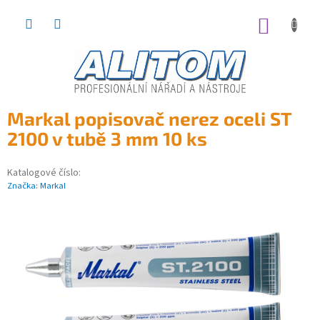
Přejít
na
NÁKUP
obsah
KOŠÍK
Markal popisovač nerez oceli ST
2100 v tubě 3 mm 10 ks
Katalogové číslo:
Značka:
Markal