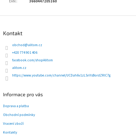
EAN:
:
3660447205160
Z
á
p
Kontakt
a
t
obchod
@
alitom.cz
í
+420 774 901 406
facebook.com/shopAlitom
alitom.cz
https://www.youtube.com/channel/UCDah6v1zLSnYsBordZRlC7g
Informace pro vás
Doprava a platba
Obchodní podmínky
Vracení zboží
Kontakty