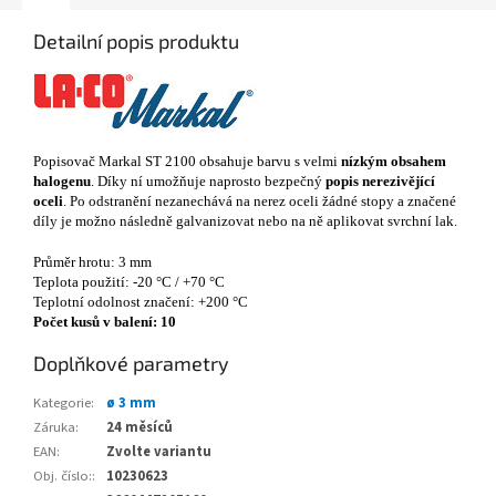
Detailní popis produktu
Popisovač Markal ST 2100 obsahuje barvu s velmi
nízkým obsahem
halogenu
. Díky ní umožňuje naprosto bezpečný
popis nerezivějící
oceli
. Po odstranění nezanechává na nerez oceli žádné stopy a značené
díly je možno následně galvanizovat nebo na ně aplikovat svrchní lak.
Průměr hrotu: 3 mm
Teplota použití: -20 °C / +70 °C
Teplotní odolnost značení: +200 °C
Počet kusů v balení: 10
Doplňkové parametry
Kategorie
:
ø 3 mm
Záruka
:
24 měsíců
EAN
:
Zvolte variantu
Obj. číslo:
:
10230623