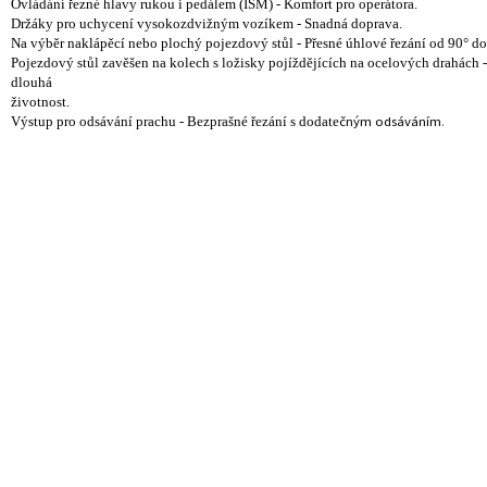
Ovládání řezné hlavy rukou i pedálem (ISM) - Komfort pro operátora.
Držáky pro uchycení vysokozdvižným vozíkem - Snadná doprava.
Na výběr naklápěcí nebo plochý pojezdový stůl - Přesné úhlové řezání od 90° do
Pojezdový stůl zavěšen na kolech s ložisky pojíždějících na ocelových drahách -
dlouhá
životnost.
čným odsáváním
.
Výstup pro odsávání prachu - Bezprašné řezání s dodate