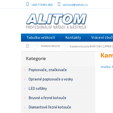
Přejít
+420 774 901 406
obchod@alitom.cz
na
obsah
Tabulka velikostí
Kontakty
Vrácení zbož
Domů
Kamenické pily
Kamenická pila NORTON CLIPPER 
P
Přeskočit
Kam
kategorie
Kategorie
o
s
Značka:
Popisovače, značkovače
t
r
Opravné popisovače a vosky
a
n
LED svítilny
n
í
Brusné a řezné kotouče
p
Diamantové řezné kotouče
a