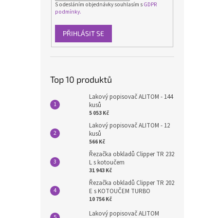
S odesláním objednávky souhlasím s
GDPR
podmínky.
PŘIHLÁSIT SE
Top 10 produktů
Lakový popisovač ALITOM - 144
kusů
5 053 Kč
Lakový popisovač ALITOM - 12
kusů
566 Kč
Řezačka obkladů Clipper TR 232
L s kotoučem
31 943 Kč
Řezačka obkladů Clipper TR 202
E s KOTOUČEM TURBO
10 756 Kč
Lakový popisovač ALITOM