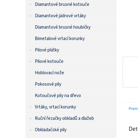
n
Diamantové brusné kotouče
e
l
Diamantové jádrové vrtáky
Diamantové brusné houbičky
Bimetalové vrtací korunky
Pilové plátky
Pilové kotouče
Hoblovací nože
Pokosové pily
Kotoučové pily na dřevo
Vrtáky, vrtací korunky
Popis
Ruční řezačky obkladů a dlažeb
Det
Obkladačské pily