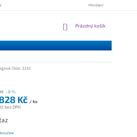
mínky ochrany osobních údajů
ESSOX - nákup na splátky
Norton Cl
Přihlášení
NÁKUPNÍ
Prázdný košík
KOŠÍK
ogové číslo:
2233
Kč
–8 %
 828 Kč
/ ks
Kč bez DPH
taz
doručení