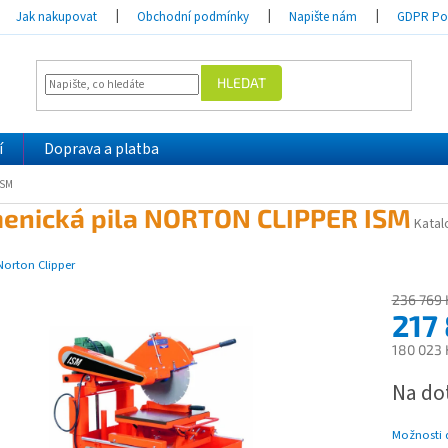
Jak nakupovat
Obchodní podmínky
Napište nám
GDPR Pod
HLEDAT
í
Doprava a platba
ISM
enická pila NORTON CLIPPER ISM
Katal
Norton Clipper
236 769 
217
180 023 
Měrná
Na do
cena:
Možnosti 