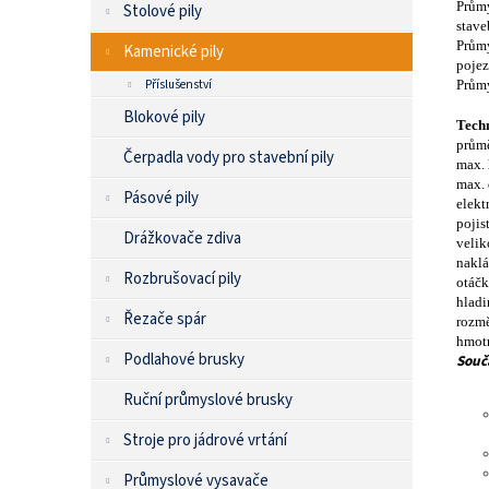
Průmy
Stolové pily
stave
Průmy
Kamenické pily
pojez
Příslušenství
Průmy
Blokové pily
Tech
průmě
Čerpadla vody pro stavební pily
max. 
max. 
Pásové pily
elek
pojis
Drážkovače zdiva
velik
naklá
Rozbrušovací pily
otáčk
hladi
Řezače spár
rozmě
hmot
Podlahové brusky
Souč
Ruční průmyslové brusky
Stroje pro jádrové vrtání
Průmyslové vysavače