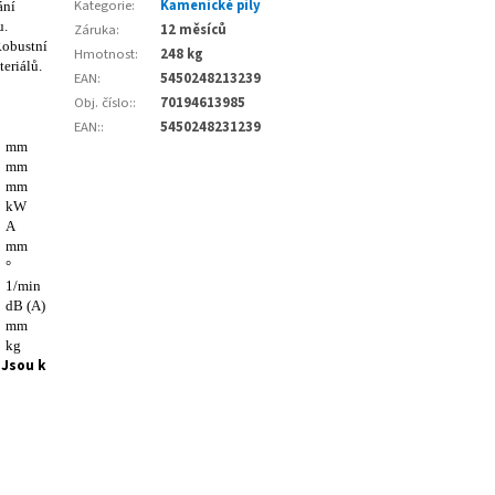
Kategorie
:
Kamenické pily
ání
u.
Záruka
:
12 měsíců
Robustní
Hmotnost
:
248 kg
eriálů.
EAN
:
5450248213239
Obj. číslo:
:
70194613985
EAN:
:
5450248231239
4
mm
0
mm
0
mm
5
kW
2
A
5
mm
-
°
2
1/min
5
dB (A)
0
mm
8
kg
 Jsou k