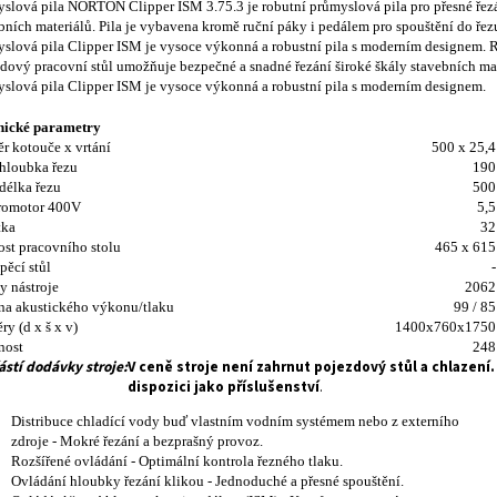
slová pila NORTON Clipper ISM 3.75.3 je robutní průmyslová pila pro přesné řez
bních materiálů. Pila je vybavena kromě ruční páky i pedálem pro spouštění do řez
slová pila Clipper ISM je vysoce výkonná a robustní pila s moderním designem. 
dový pracovní stůl umožňuje bezpečné a snadné řezání široké škály stavebních mat
slová pila Clipper ISM je vysoce výkonná a robustní pila s moderním designem.
nické parametry
r kotouče x vrtání
500 x 25,
hloubka řezu
19
délka řezu
50
tromotor 400V
5,
tka
3
ost pracovního stolu
465 x 61
pěcí stůl
y nástroje
206
na akustického výkonu/tlaku
99 / 8
ry (d x š x v)
1400x760x175
nost
24
ástí dodávky stroje:
V ceně stroje není zahrnut pojezdový stůl a chlazení.
dispozici jako příslušenství
.
Distribuce chladící vody buď vlastním vodním systémem nebo z externího
zdroje - Mokré řezání a bezprašný provoz.
Rozšířené ovládání - Optimální kontrola řezného tlaku.
Ovládání hloubky řezání klikou - Jednoduché a přesné spouštění.