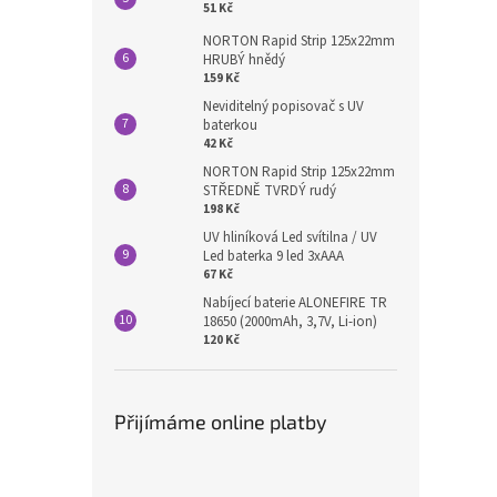
51 Kč
NORTON Rapid Strip 125x22mm
HRUBÝ hnědý
159 Kč
Neviditelný popisovač s UV
baterkou
42 Kč
NORTON Rapid Strip 125x22mm
STŘEDNĚ TVRDÝ rudý
198 Kč
UV hliníková Led svítilna / UV
Led baterka 9 led 3xAAA
67 Kč
Nabíjecí baterie ALONEFIRE TR
18650 (2000mAh, 3,7V, Li-ion)
120 Kč
Přijímáme online platby