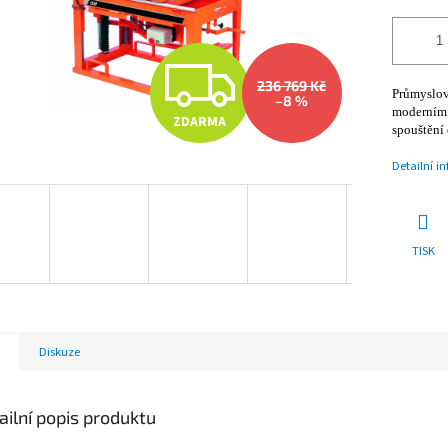
Z
236 769 Kč
Průmyslová
–8 %
moderním 
ZDARMA
D
spouštění 
Detailní i
A
TISK
R
M
Diskuze
A
ailní popis produktu