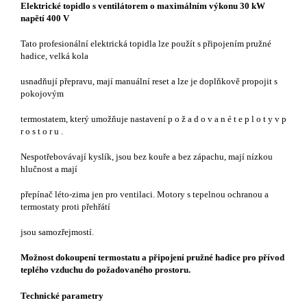
Elektrické topidlo s ventilátorem o maximálním výkonu 30 kW
napětí 400 V
Tato profesionální elektrická topidla lze použít s připojením pružné
hadice, velká kola
usnadňují přepravu, mají manuální reset a lze je doplňkově propojit s
pokojovým
termostatem, který umožňuje nastavení p o ž a d o v a n é t e p l o t y v p
r o s t o r u .
Nespotřebovávají kyslík, jsou bez kouře a bez zápachu, mají nízkou
hlučnost a mají
přepínač léto-zima jen pro ventilaci. Motory s tepelnou ochranou a
termostaty proti přehřátí
jsou samozřejmostí.
Možnost dokoupení termostatu a připojení pružné hadice pro přívod
teplého vzduchu do požadovaného prostoru.
Technické parametry