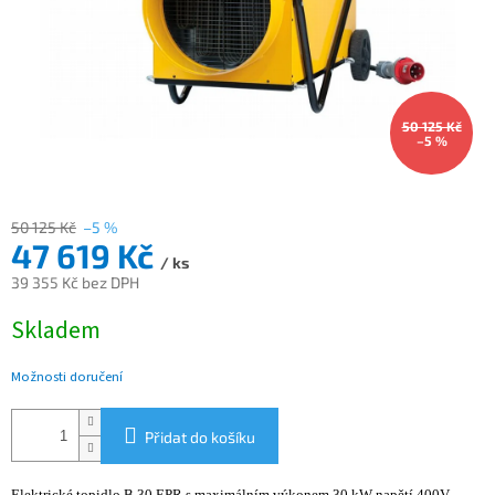
50 125 Kč
–5 %
50 125 Kč
–5 %
47 619 Kč
/ ks
39 355 Kč bez DPH
Měrná
Skladem
cena:
Možnosti doručení
Přidat do košíku
Elektrické topidlo B 30 EPR s maximálním výkonem 30 kW napětí 400V