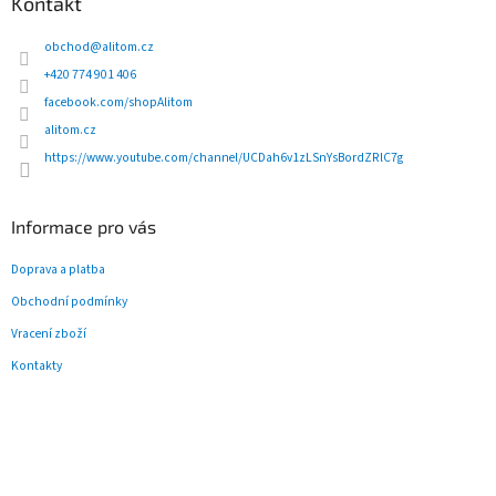
Kontakt
a
t
obchod
@
alitom.cz
í
+420 774 901 406
facebook.com/shopAlitom
alitom.cz
https://www.youtube.com/channel/UCDah6v1zLSnYsBordZRlC7g
Informace pro vás
Doprava a platba
Obchodní podmínky
Vracení zboží
Kontakty