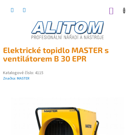
Přejít
na
NÁKUP
obsah
KOŠÍK
Elektrické topidlo MASTER s
ventilátorem B 30 EPR
Katalogové číslo:
4115
Značka:
MASTER