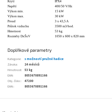
Krytí
IPX4
Napětí
400/50 V/Hz
Výkon min.
15 kW
Výkon max.
30 kW
Proud
3 x 43,5 A
Průtok vzduchu
3500 m3/hod.
Hmotnost
53 kg
Rozměry DxŠxV
1050 x 600 x 820 mm
Doplňkové parametry
Kategorie
:
s možností pružné hadice
Záruka
:
24 měsíců
Hmotnost
:
53 kg
EAN
:
8053670891166
Obj. číslo:
:
47200
EAN:
:
8053670891166
Z
á
p