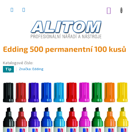
Přejít
na
NÁKUP
obsah
KOŠÍK
Edding 500 permanentní 100 kusů
Katalogové číslo:
Značka:
Edding
Tip