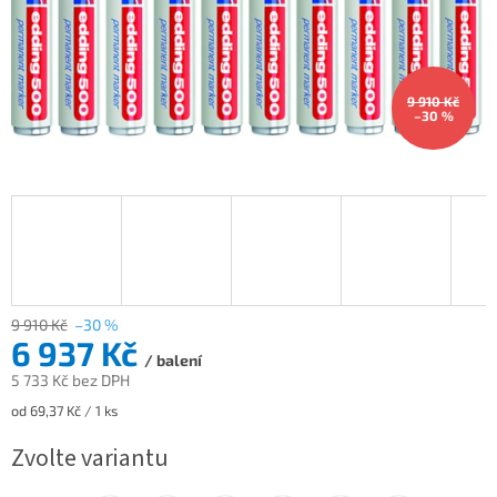
9 910 Kč
–30 %
9 910 Kč
–30 %
6 937 Kč
/ balení
5 733 Kč bez DPH
Měrná
od 69,37 Kč / 1 ks
cena:
Zvolte variantu