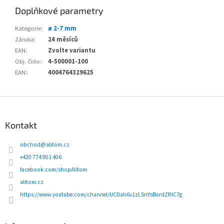
Doplňkové parametry
Kategorie
:
ø 2-7 mm
Záruka
:
24 měsíců
EAN
:
Zvolte variantu
Obj. číslo:
:
4-500001-100
EAN:
:
4004764329625
Z
á
p
Kontakt
a
t
obchod
@
alitom.cz
í
+420 774 901 406
facebook.com/shopAlitom
alitom.cz
https://www.youtube.com/channel/UCDah6v1zLSnYsBordZRlC7g