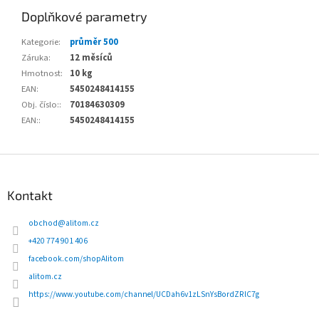
Doplňkové parametry
Kategorie
:
průměr 500
Záruka
:
12 měsíců
Hmotnost
:
10 kg
EAN
:
5450248414155
Obj. číslo:
:
70184630309
EAN:
:
5450248414155
Z
á
p
Kontakt
a
t
obchod
@
alitom.cz
í
+420 774 901 406
facebook.com/shopAlitom
alitom.cz
https://www.youtube.com/channel/UCDah6v1zLSnYsBordZRlC7g