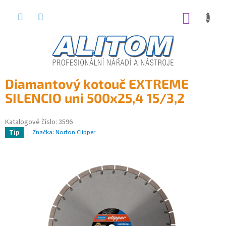
Přejít
na
NÁKUP
obsah
KOŠÍK
Diamantový kotouč EXTREME
SILENCIO uni 500x25,4 15/3,2
Katalogové číslo:
3596
Značka:
Norton Clipper
Tip