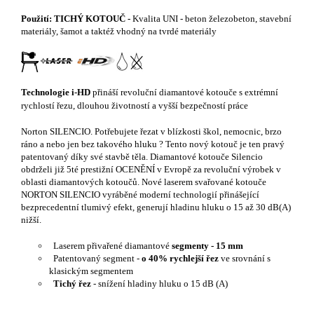
Použití:
TICHÝ KOTOUČ -
Kvalita UNI - beton železobeton, stavební
materiály, šamot a taktéž vhodný na tvrdé materiály
Technologie i-HD
přináší revoluční diamantové kotouče s extrémní
rychlostí řezu, dlouhou životností a vyšší bezpečností práce
Norton SILENCIO. Potřebujete řezat v blízkosti škol, nemocnic, brzo
ráno a nebo jen bez takového hluku ? Tento nový kotouč je ten pravý
patentovaný díky své stavbě těla. Diamantové kotouče Silencio
obdrželi již 5té prestižní OCENĚNÍ v Evropě za revoluční výrobek v
oblasti diamantových kotoučů. Nové laserem svařované kotouče
NORTON SILENCIO vyráběné moderní technologií přinášející
bezprecedentní tlumivý efekt, generují hladinu hluku o 15 až 30 dB(A)
nižší.
Laserem přivařené diamantové
segmenty - 15 mm
Patentovaný segment -
o 40% rychlejší řez
ve srovnání s
klasickým segmentem
Tichý řez
- snížení hladiny hluku o 15 dB (A)