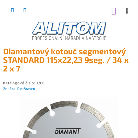
Přejít
na
NÁKUP
obsah
KOŠÍK
Diamantový kotouč segmentový
STANDARD 115x22,23 9seg. / 34 x
2 x 7
Katalogové číslo:
3206
Značka:
DenBraven