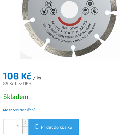
108 Kč
/ ks
89 Kč bez DPH
Měrná
Skladem
cena:
Možnosti doručení
Přidat do košíku