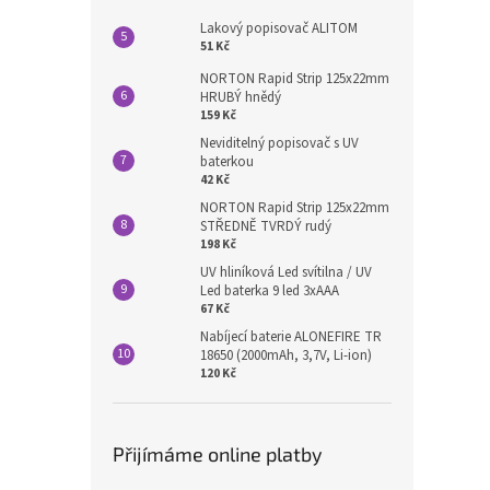
Lakový popisovač ALITOM
51 Kč
NORTON Rapid Strip 125x22mm
HRUBÝ hnědý
159 Kč
Neviditelný popisovač s UV
baterkou
42 Kč
NORTON Rapid Strip 125x22mm
STŘEDNĚ TVRDÝ rudý
198 Kč
UV hliníková Led svítilna / UV
Led baterka 9 led 3xAAA
67 Kč
Nabíjecí baterie ALONEFIRE TR
18650 (2000mAh, 3,7V, Li-ion)
120 Kč
Přijímáme online platby