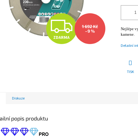
Z
1 692 Kč
Nejlépe v
–9 %
kamene.
ZDARMA
D
Detailní i
A
TISK
R
Diskuze
M
ailní popis produktu
A