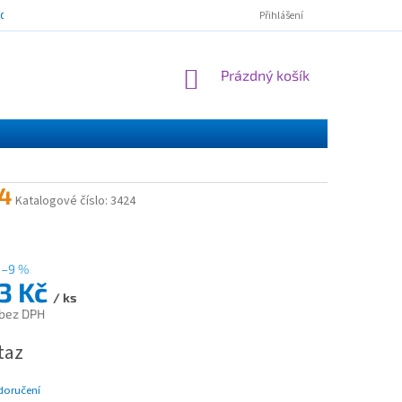
mínky ochrany osobních údajů
ESSOX - nákup na splátky
Norton Cl
Přihlášení
NÁKUPNÍ
Prázdný košík
KOŠÍK
4
Katalogové číslo:
3424
–9 %
23 Kč
/ ks
 bez DPH
taz
doručení