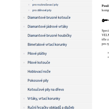
pro rozbrušovací pily
Použi
kompo
pro stěnové pily
Diamantové brusné kotouče
Diamantové jádrové vrtáky
Speci
VELM
Diamantové brusné houbičky
těle 
pro r
Bimetalové vrtací korunky
Pilové plátky
Pilové kotouče
Hoblovací nože
Pokosové pily
Kotoučové pily na dřevo
Vrtáky, vrtací korunky
Ruční řezačky obkladů a dlažeb