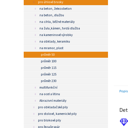
n
pro úhlové brusky
e
na beton, železobeton
l
na beton, dlažbu
na cihlu, běžné materiály
na žulu,kámen, tvrdá dlažba
na kameninové výrobky
na obklady, keramiku
na mramor, plast
průměr 50
průměr 100
průměr 115
průměr 125
průměr 230
multifunkční
Popis
na ocel a litinu
Abrazivní materiály
pro obkladačské pily
Det
pro stolové, kamenické pily
pro blokové pily
pro řezače spár