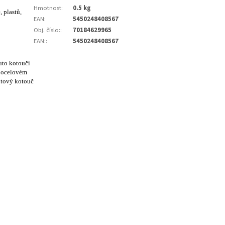
Hmotnost
:
0.5 kg
 plastů,
EAN
:
5450248408567
Obj. číslo:
:
70184629965
EAN:
:
5450248408567
uto kotouči
a ocelovém
tový kotouč