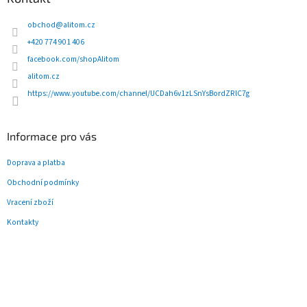
a
t
obchod
@
alitom.cz
í
+420 774 901 406
facebook.com/shopAlitom
alitom.cz
https://www.youtube.com/channel/UCDah6v1zLSnYsBordZRlC7g
Informace pro vás
Doprava a platba
Obchodní podmínky
Vracení zboží
Kontakty