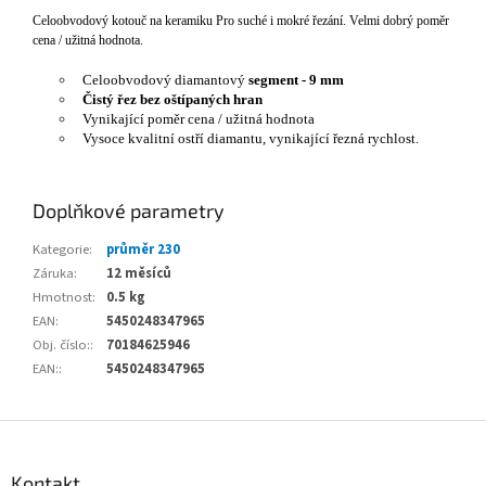
Celoobvodový kotouč na keramiku Pro suché i mokré řezání. Velmi dobrý poměr
cena / užitná hodnota.
Celoobvodový diamantový
segment - 9 mm
Čistý řez bez oštípaných hran
Vynikající poměr cena / užitná hodnota
Vysoce kvalitní ostří diamantu, vynikající řezná rychlost.
Doplňkové parametry
Kategorie
:
průměr 230
Záruka
:
12 měsíců
Hmotnost
:
0.5 kg
EAN
:
5450248347965
Obj. číslo:
:
70184625946
EAN:
:
5450248347965
Z
á
p
Kontakt