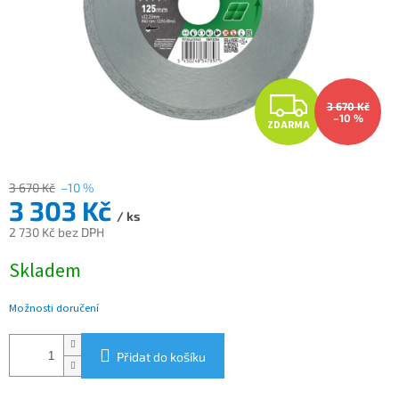
Z
3 670 Kč
–10 %
ZDARMA
D
A
3 670 Kč
–10 %
3 303 Kč
R
/ ks
2 730 Kč bez DPH
M
Měrná
Skladem
cena:
A
Možnosti doručení
Přidat do košíku