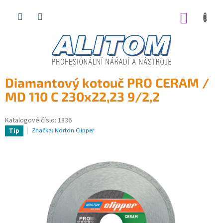
Přejít
na
NÁKUP
obsah
KOŠÍK
Diamantový kotouč PRO CERAM /
MD 110 C 230x22,23 9/2,2
Katalogové číslo:
1836
Značka:
Norton Clipper
Tip