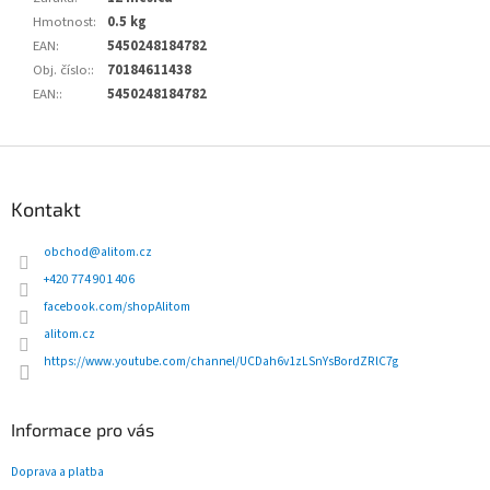
Hmotnost
:
0.5 kg
EAN
:
5450248184782
Obj. číslo:
:
70184611438
EAN:
:
5450248184782
Z
á
p
Kontakt
a
t
obchod
@
alitom.cz
í
+420 774 901 406
facebook.com/shopAlitom
alitom.cz
https://www.youtube.com/channel/UCDah6v1zLSnYsBordZRlC7g
Informace pro vás
Doprava a platba