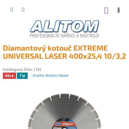
Přejít
na
NÁKUP
obsah
KOŠÍK
Diamantový kotouč EXTREME
UNIVERSAL LASER 400x25,4 10/3,2
Katalogové číslo:
1781
Značka:
Norton Clipper
Akce
Tip