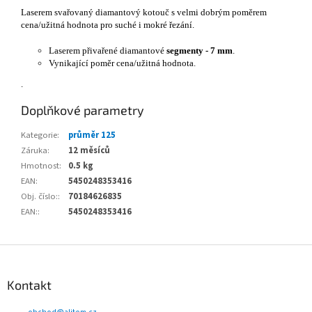
Laserem svařovaný diamantový kotouč s velmi dobrým poměrem
cena/užitná hodnota pro suché i mokré řezání.
Laserem přivařené diamantové
segmenty - 7 mm
.
Vynikající poměr cena/užitná hodnota.
.
Doplňkové parametry
Kategorie
:
průměr 125
Záruka
:
12 měsíců
Hmotnost
:
0.5 kg
EAN
:
5450248353416
Obj. číslo:
:
70184626835
EAN:
:
5450248353416
Z
á
p
Kontakt
a