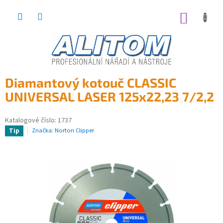
Přejít
na
NÁKUP
obsah
KOŠÍK
Diamantový kotouč CLASSIC
UNIVERSAL LASER 125x22,23 7/2,2
Katalogové číslo:
1737
Značka:
Norton Clipper
Tip