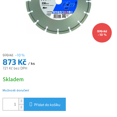
970 Kč
–10 %
970 Kč
–10 %
873 Kč
/ ks
721 Kč bez DPH
Měrná
Skladem
cena:
Možnosti doručení
Přidat do košíku