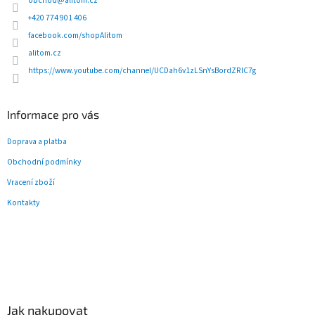
t
obchod
@
alitom.cz
í
+420 774 901 406
facebook.com/shopAlitom
alitom.cz
https://www.youtube.com/channel/UCDah6v1zLSnYsBordZRlC7g
Informace pro vás
Doprava a platba
Obchodní podmínky
Vracení zboží
Kontakty
Jak nakupovat