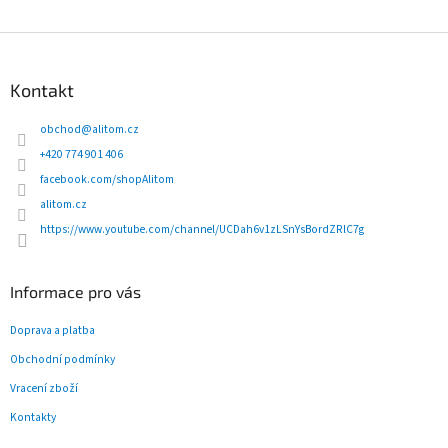
Z
á
p
Kontakt
a
t
obchod
@
alitom.cz
í
+420 774 901 406
facebook.com/shopAlitom
alitom.cz
https://www.youtube.com/channel/UCDah6v1zLSnYsBordZRlC7g
Informace pro vás
Doprava a platba
Obchodní podmínky
Vracení zboží
Kontakty