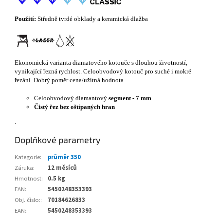
Použití:
Středně tvrdé obklady a keramická dlažba
Ekonomická varianta diamatového kotouče s dlouhou životností,
vynikající řezná rychlost. Celoobvodový kotouč pro suché i mokré
řezání. Dobrý poměr cena/užitná hodnota
Celoobvodový diamantový
segment - 7 mm
Čistý řez bez oštípaných hran
.
Doplňkové parametry
Kategorie
:
průměr 350
Záruka
:
12 měsíců
Hmotnost
:
0.5 kg
EAN
:
5450248353393
Obj. číslo:
:
70184626833
EAN:
:
5450248353393