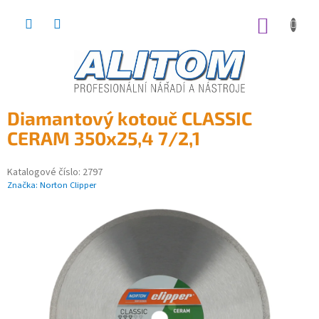
Přejít
na
NÁKUP
obsah
KOŠÍK
Diamantový kotouč CLASSIC
CERAM 350x25,4 7/2,1
Katalogové číslo:
2797
Značka:
Norton Clipper