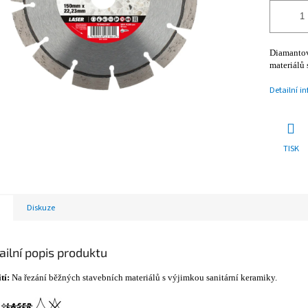
Diamantov
materiálů 
Detailní i
TISK
Diskuze
ailní popis produktu
tí:
Na
řezání běžných stavebních materiálů s výjimkou sanitární keramiky.