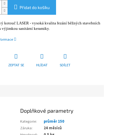
Přidat do košíku
ý kotouč LASER - vysoká kvalita řezání běžných stavebních
s výjimkou sanitární keramiky.
nformace
ZEPTAT SE
HLÍDAT
SDÍLET
Doplňkové parametry
Kategorie
:
průměr 150
Záruka
:
24 měsíců
Hmotnost
:
0.5 kg