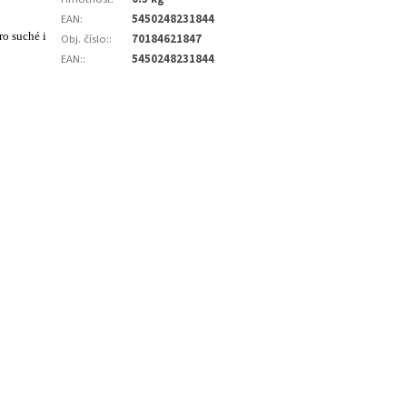
EAN
:
5450248231844
o suché i
Obj. číslo:
:
70184621847
EAN:
:
5450248231844