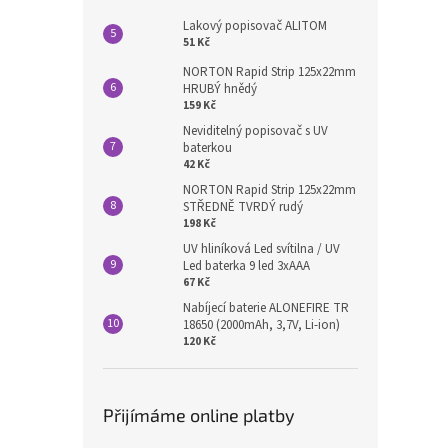
Lakový popisovač ALITOM
51 Kč
NORTON Rapid Strip 125x22mm
HRUBÝ hnědý
159 Kč
Neviditelný popisovač s UV
baterkou
42 Kč
NORTON Rapid Strip 125x22mm
STŘEDNĚ TVRDÝ rudý
198 Kč
UV hliníková Led svítilna / UV
Led baterka 9 led 3xAAA
67 Kč
Nabíjecí baterie ALONEFIRE TR
18650 (2000mAh, 3,7V, Li-ion)
120 Kč
Přijímáme online platby