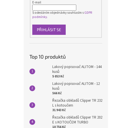
E-mail
S odesláním objednávky souhlasím s
GDPR
podmínky.
PŘIHLÁSIT SE
Top 10 produktů
Lakový popisovač ALITOM - 144
kusů
5 053 Kč
Lakový popisovač ALITOM - 12
kusů
566 Kč
Řezačka obkladů Clipper TR 232
L s kotoučem
31 943 Kč
Řezačka obkladů Clipper TR 202
E s KOTOUČEM TURBO
10 756 Kč