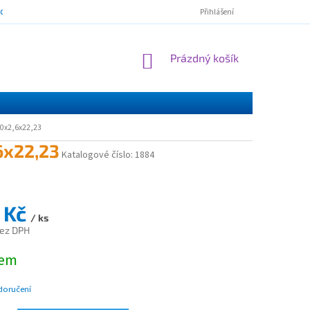
mínky ochrany osobních údajů
ESSOX - nákup na splátky
Norton Cl
Přihlášení
NÁKUPNÍ
Prázdný košík
KOŠÍK
0x2,6x22,23
6x22,23
Katalogové číslo:
1884
 Kč
/ ks
bez DPH
dem
doručení