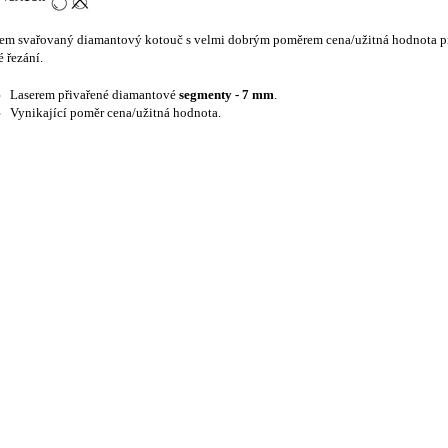
em svařovaný diamantový kotouč s velmi dobrým poměrem cena/užitná hodnota pr
 řezání.
Laserem přivařené diamantové
segmenty - 7 mm
.
Vynikající poměr cena/užitná hodnota.