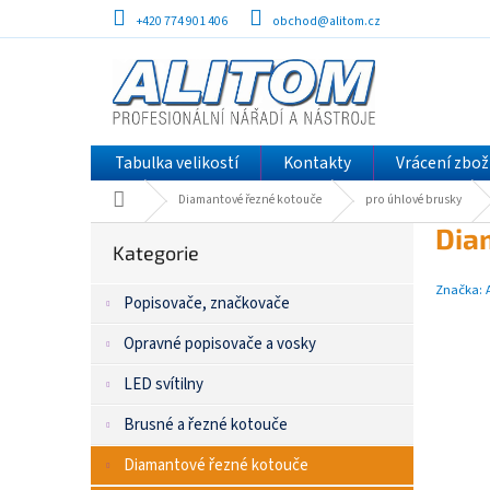
Přejít
+420 774 901 406
obchod@alitom.cz
na
obsah
Tabulka velikostí
Kontakty
Vrácení zbož
Domů
Diamantové řezné kotouče
pro úhlové brusky
P
Přeskočit
Dia
kategorie
Kategorie
o
s
Značka:
Popisovače, značkovače
t
r
Opravné popisovače a vosky
a
n
LED svítilny
n
í
Brusné a řezné kotouče
p
Diamantové řezné kotouče
a