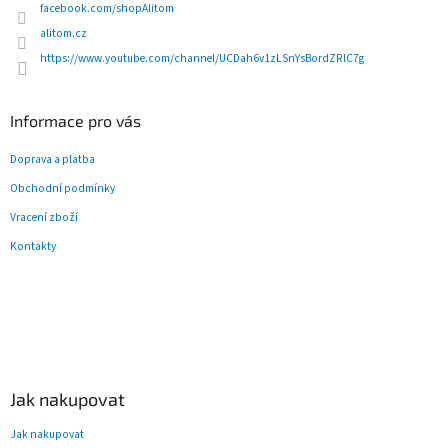
facebook.com/shopAlitom
alitom.cz
https://www.youtube.com/channel/UCDah6v1zLSnYsBordZRlC7g
Informace pro vás
Doprava a platba
Obchodní podmínky
Vracení zboží
Kontakty
Jak nakupovat
Jak nakupovat