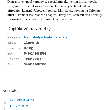
Diamantové vrtací korunky se speciálním ukotvením diamantového
zrna, umožnuji vrtat za sucha i v nejtvrdších typech obkladů a
přírodních kamenů. Ukotvení pomocí M14 závitu rovnou na úhlovou
brusku. Pomocí šestihraného adapteru, který není součástí této korunky
lze ukotvit diamantovou korunku i na jiné stroje.
Doplňkové parametry
Kategorie
:
Na obklady a tvrdé materiály
Záruka
:
12 měsíců
Hmotnost
:
0.5 kg
EAN
:
5450248685593
Obj. číslo:
:
70184694357
EAN:
:
5450248685593
Z
á
p
Kontakt
a
t
obchod
@
alitom.cz
í
+420 774 901 406