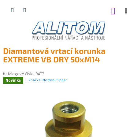
Přejít
na
NÁKUP
obsah
KOŠÍK
Diamantová vrtací korunka
EXTREME VB DRY 50xM14
Katalogové číslo:
9477
Značka:
Norton Clipper
Novinka