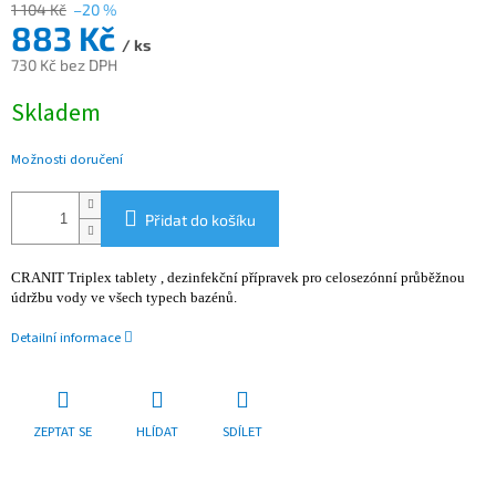
1 104 Kč
–20 %
883 Kč
/ ks
730 Kč bez DPH
Měrná
Skladem
cena:
Možnosti doručení
Přidat do košíku
CRANIT Triplex tablety , dezinfekční přípravek pro celosezónní průběžnou
údržbu vody ve všech typech bazénů.
Detailní informace
ZEPTAT SE
HLÍDAT
SDÍLET