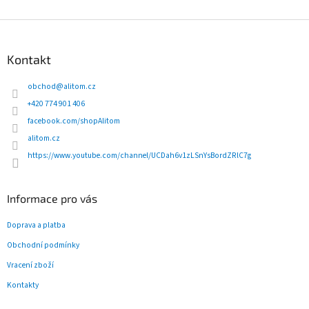
Z
á
p
Kontakt
a
t
obchod
@
alitom.cz
í
+420 774 901 406
facebook.com/shopAlitom
alitom.cz
https://www.youtube.com/channel/UCDah6v1zLSnYsBordZRlC7g
Informace pro vás
Doprava a platba
Obchodní podmínky
Vracení zboží
Kontakty