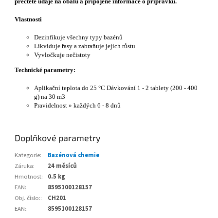
přečtěte údaje na obalu a připojené informace o přípravku.
Vlastnosti
Dezinfikuje všechny typy bazénů
Likviduje řasy a zabraňuje jejich růstu
Vyvločkuje nečistoty
Technické parametry:
Aplikační teplota do 25 °C Dávkování 1 - 2 tablety (200 - 400
g) na 30 m3
Pravidelnost » každých 6 - 8 dnů
Doplňkové parametry
Kategorie
:
Bazénová chemie
Záruka
:
24 měsíců
Hmotnost
:
0.5 kg
EAN
:
8595100128157
Obj. číslo:
:
CH201
EAN:
:
8595100128157