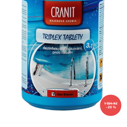
1 104 Kč
–20 %