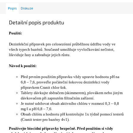
Popis
Diskuze
Detailní popis produktu
Použití:
Dezinfekční přípravek pro celosezónní průběžnou údržbu vody ve
všech typech bazénů. Současně umožňuje vyvločkování nečistot,
likviduje řasy a zabraňuje jejich růstu.
Návod k použití:
Před prvním použitím přípravku vždy upravte hodnotu pH na
6,8 – 7,6, proveďte počáteční šokovou dezinfekci vody
přípravkem Cranit chlor šok.
Tablety dávkujte sběračem (skimmerem), plovákem nebo jiným
dávkovačem při zapnutém filtračním zařízení.
Je nutné udržovat obsah aktivního chlóru v rozmezí 0,3 – 0,8
mg/l a pH 6,8 – 7,6.
Obsah chlóru a hodnotu pH kontrolujte 1x týdně pomocí testerů
(Cranit tester pro bazény 4v1).
Používejte biocidní přípravky bezpečně. Před použitím si vždy