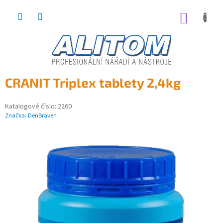
Přejít
na
NÁKUP
obsah
KOŠÍK
CRANIT Triplex tablety 2,4kg
Katalogové číslo:
2260
Značka:
DenBraven