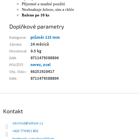
Příjemné a snadné použítí
Neobsahuje železo, síru a chlór
Baleno po 10 ks
Doplňkové parametry
Kategorie
:
průměr 115 mm
Záruka
:
24 měsíců
Hmotnost
:
0.5 kg
EAN
:
8711479388804
POUŽITÍ
:
nerez, ocel
Obj. číslo:
:
66252920417
EAN:
:
8711479388804
Z
á
p
Kontakt
a
t
obchod
@
alitom.cz
í
+420 774 901 406
facebook.com/shopAlitom