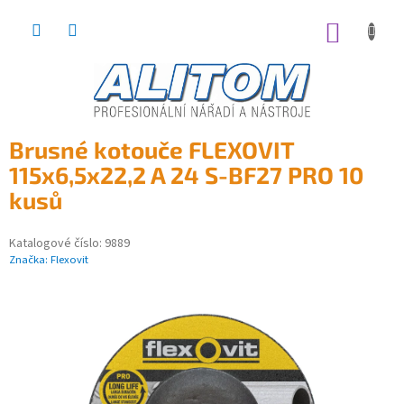
Přejít
na
NÁKUP
obsah
KOŠÍK
Brusné kotouče FLEXOVIT
115x6,5x22,2 A 24 S-BF27 PRO 10
kusů
Katalogové číslo:
9889
Značka:
Flexovit