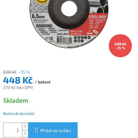
528 Kč
–15 %
528 Kč
–15 %
448 Kč
/ balení
370 Kč bez DPH
Měrná
Skladem
cena:
Možnosti doručení
Přidat do košíku