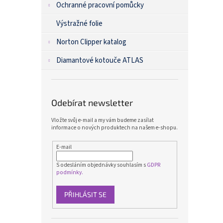
Ochranné pracovní pomůcky
Výstražné folie
Norton Clipper katalog
Diamantové kotouče ATLAS
Odebírat newsletter
Vložte svůj e-mail a my vám budeme zasílat
informace o nových produktech na našem e-shopu.
E-mail
S odesláním objednávky souhlasím s
GDPR
podmínky.
PŘIHLÁSIT SE