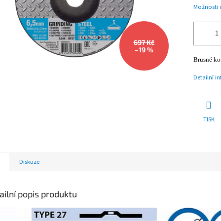
Možnosti 
697 Kč
–19 %
Brusné kot
Detailní i
TISK
Diskuze
ailní popis produktu