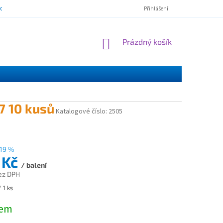
mínky ochrany osobních údajů
ESSOX - nákup na splátky
Norton Cl
Přihlášení
NÁKUPNÍ
Prázdný košík
KOŠÍK
7 10 kusů
Katalogové číslo:
2505
19 %
 Kč
/ balení
ez DPH
 1 ks
dem