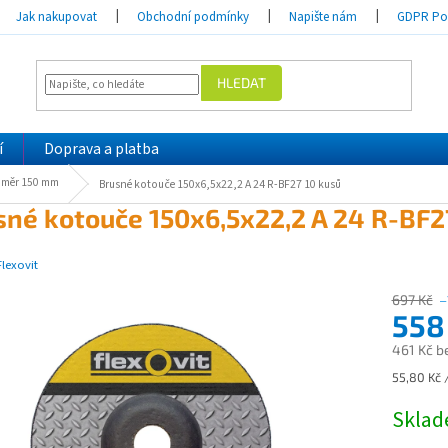
Jak nakupovat
Obchodní podmínky
Napište nám
GDPR Pod
HLEDAT
í
Doprava a platba
ůměr 150 mm
Brusné kotouče 150x6,5x22,2 A 24 R-BF27 10 kusů
sné kotouče 150x6,5x22,2 A 24 R-BF2
Flexovit
697 Kč
–
558
461 Kč b
Měrná
55,80 Kč /
cena:
Skla