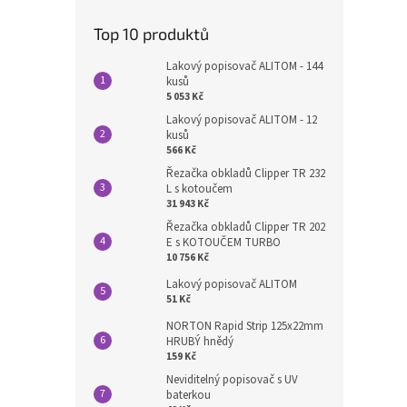
Top 10 produktů
Lakový popisovač ALITOM - 144
kusů
5 053 Kč
Lakový popisovač ALITOM - 12
kusů
566 Kč
Řezačka obkladů Clipper TR 232
L s kotoučem
31 943 Kč
Řezačka obkladů Clipper TR 202
E s KOTOUČEM TURBO
10 756 Kč
Lakový popisovač ALITOM
51 Kč
NORTON Rapid Strip 125x22mm
HRUBÝ hnědý
159 Kč
Neviditelný popisovač s UV
baterkou