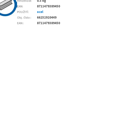
Hmotnost
:
0.5 kg
EAN
:
8711479389450
POUŽITÍ
:
ocel
Obj. číslo:
:
66252920449
EAN:
:
8711479389450