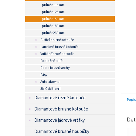
n
průměr 115 mm
e
průměr 125 mm
l
průměr 150 mm
průměr 180 mm
průměr 230 mm
Čistící brusné kotouče
Lamelové brusné kotouče
Vulkánfíbrové kotouče
Podložné talíře
Role a brusné archy
Pásy
Autolakovna
3M Cubitron II
Diamantové řezné kotouče
Popis
Diamantové brusné kotouče
Det
Diamantové jádrové vrtáky
Diamantové brusné houbičky