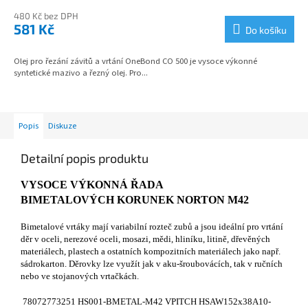
480 Kč bez DPH
581 Kč
Do košíku
Olej pro řezání závitů a vrtání OneBond CO 500 je vysoce výkonné
syntetické mazivo a řezný olej. Pro...
Popis
Diskuze
Detailní popis produktu
VYSOCE VÝKONNÁ ŘADA
BIMETALOVÝCH KORUNEK NORTON M42
Bimetalové vrtáky mají variabilní rozteč zubů a jsou ideální pro vrtání
děr v oceli, nerezové oceli, mosazi, mědi, hliníku, litině, dřevěných
materiálech, plastech a ostatních kompozitních materiálech jako např.
sádrokarton. Děrovky lze využít jak v aku-šroubovácích, tak v ručních
nebo ve stojanových vrtačkách.
78072773251 HS001-BMETAL-M42 VPITCH HSAW152x38A10-