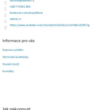
t
obchod
@
alitom.cz
í
+420 774 901 406
facebook.com/shopAlitom
alitom.cz
https://www.youtube.com/channel/UCDah6v1zLSnYsBordZRlC7g
Informace pro vás
Doprava a platba
Obchodní podmínky
Vracení zboží
Kontakty
Jak nakupovat