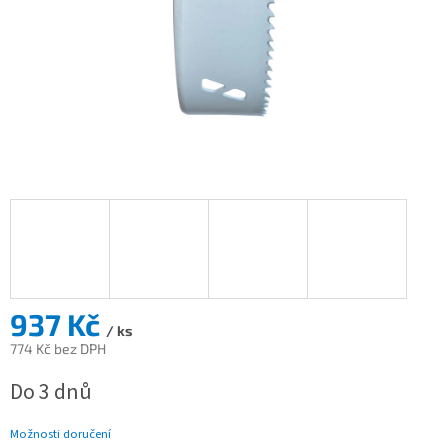
937 Kč
/ ks
774 Kč bez DPH
Měrná
Do 3 dnů
cena:
Možnosti doručení