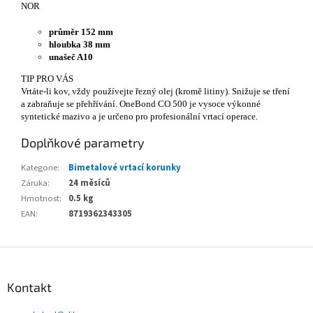
NOR
průměr 152 mm
hloubka 38 mm
unašeč A10
TIP PRO VÁS
Vrtáte-li kov, vždy používejte řezný olej (kromě litiny). Snižuje se tření
a zabraňuje se přehřívání. OneBond CO 500 je vysoce výkonné
syntetické mazivo a je určeno pro profesionální vrtací operace.
Doplňkové parametry
Kategorie
:
Bimetalové vrtací korunky
Záruka
:
24 měsíců
Hmotnost
:
0.5 kg
EAN
:
8719362343305
Z
á
p
Kontakt
a