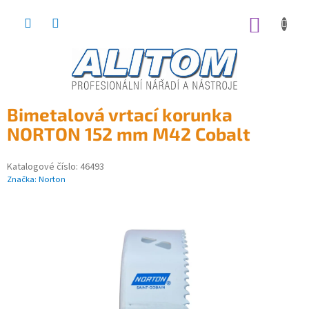
Přejít
na
NÁKUP
obsah
KOŠÍK
Bimetalová vrtací korunka
NORTON 152 mm M42 Cobalt
Katalogové číslo:
46493
Značka:
Norton