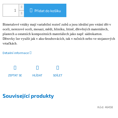
Přidat do košíku
Bimetalové vrtáky mají variabilní rozteč zubů a jsou ideální pro vrtání děr v
oceli, nerezové oceli, mosazi, mědi, hliníku, litině, dřevěných materiálech,
plastech a ostatních kompozitních materiálech jako např. sádrokarton.
Děrovky lze využít jak v aku-šroubovácích, tak v ručních nebo ve stojanových
vrtačkách.
Detailní informace
ZEPTAT SE
HLÍDAT
SDÍLET
Související produkty
Kód:
46458