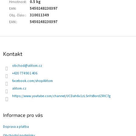
Hmotnost
:
0.5 kg
EAN
:
5450248230397
Obj. číslo:
:
310011349
EAN:
:
5450248230397
Z
á
p
Kontakt
a
t
obchod
@
alitom.cz
í
+420 774 901 406
facebook.com/shopAlitom
alitom.cz
https://www.youtube.com/channel/UCDah6v1zLSnYsBordZRlC7g
Informace pro vás
Doprava a platba
Obchodní podmínky