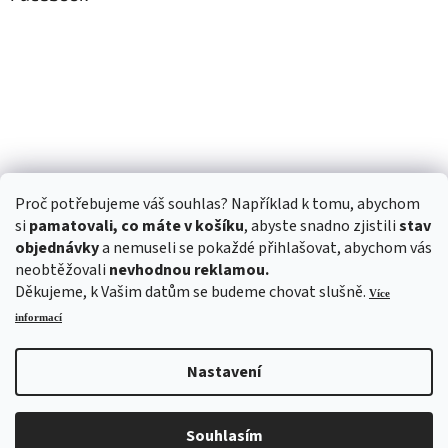
Proč potřebujeme váš souhlas? Například k tomu, abychom
si
pamatovali, co máte v košíku
, abyste snadno zjistili
stav
objednávky
a nemuseli se pokaždé přihlašovat, abychom vás
neobtěžovali
nevhodnou reklamou.
Děkujeme, k Vašim datům se budeme chovat slušně.
Více
informací
Nastavení
Vytvořil Shoptet
Souhlasím
Copyright 2026
ALITOM
. Všechna práva vyhrazena.
Upravit nastavení cookies