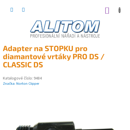
Přejít
na
NÁKUP
obsah
KOŠÍK
Adapter na STOPKU pro
diamantové vrtáky PRO DS /
CLASSIC DS
Katalogové číslo:
9484
Značka:
Norton Clipper